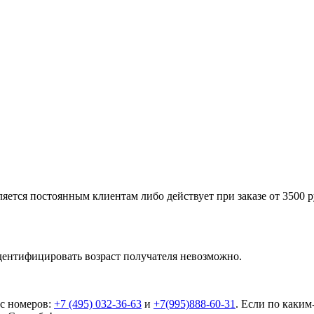
яется постоянным клиентам либо действует при заказе от 3500 ру
дентифицировать возраст получателя невозможно.
 с номеров:
+7 (495) 032-36-63
и
+7(995)888-60-31
. Если по каким