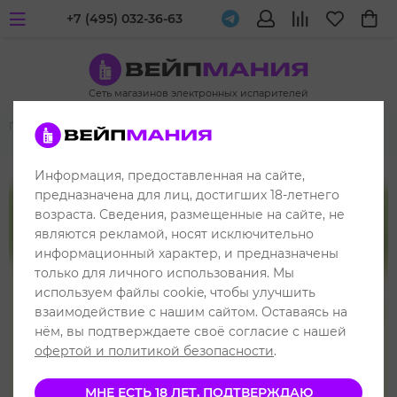
+7 (495) 032-36-63
Сеть магазинов электронных испарителей
Главная
Комплектующие POD-устройств
Картриджи
UDN
UDN-X Plus
Информация, предоставленная на сайте,
до 1600 затяжек
предназначена для лиц, достигших 18-летнего
возраста. Сведения, размещенные на сайте, не
являются рекламой, носят исключительно
информационный характер, и предназначены
только для личного использования. Мы
используем файлы cookie, чтобы улучшить
взаимодействие с нашим сайтом. Оставаясь на
нём, вы подтверждаете своё согласие с нашей
офертой и политикой безопасности
.
МНЕ ЕСТЬ 18 ЛЕТ, ПОДТВЕРЖДАЮ