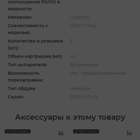
соотношение PG/VG в
жидкости:
Материал:
Пластик
Совместимость с
UDN-X Plus
моделью:
Количество в упаковке
2
(шт.):
Объем картриджа (мл):
4.5
Тип испарителя:
Встроенный
Возможность
Нет, предзаправленный
перезаправки:
Тип обдува:
Нижний
Серия:
UDN-X PLUS
Аксессуары к этому товару
‹
›
до 1600 затяжек
до 1600 затяжек