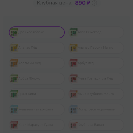
890 ₽
Клубная цена:
Двойное яблоко
Алоэ Виноград
Ананас Лёд
Ананас Персик Манго
Апельсин Лёд
Арбуз лед
Арбуз Яблоко
Гуава Гранадилла Лёд
Дыня Киви
Дыня Клубника Манго
Жевательная конфета
Йогуртовое мороженое
Киви Маракуйя Гуава
Клубника Банан