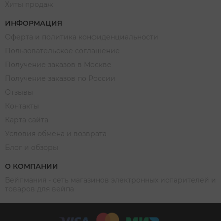
Хиты продаж
ИНФОРМАЦИЯ
Оферта и политика конфиденциальности
Пользовательское соглашение
Получение заказов в Москве
Получение заказов по России
Отзывы
Контакты
Карта сайта
Условия обмена и возврата
Блог и обзоры
О КОМПАНИИ
Вейпмания - сеть магазинов электронных испарителей и
товаров для вейпа