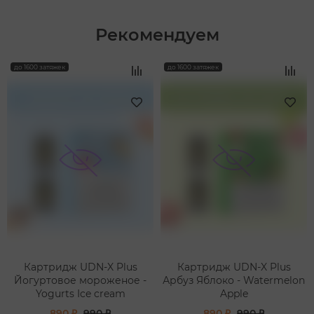
Рекомендуем
‹
›
до 1600 затяжек
до 1600 затяжек
Картридж UDN-X Plus
Картридж UDN-X Plus
Йогуртовое мороженое -
Арбуз Яблоко - Watermelon
Yogurts Ice cream
Apple
890 ₽
990 ₽
890 ₽
990 ₽