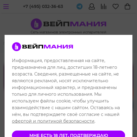
+7 (495) 032-36-63
Сеть магазинов электронных испарителей
Главная
Комплектующие POD-устройств
Картриджи
UDN
UDN-X Plus
Информация, предоставленная на сайте,
до 1600 затяжек
предназначена для лиц, достигших 18-летнего
возраста. Сведения, размещенные на сайте, не
являются рекламой, носят исключительно
информационный характер, и предназначены
только для личного использования. Мы
используем файлы cookie, чтобы улучшить
взаимодействие с нашим сайтом. Оставаясь на
нём, вы подтверждаете своё согласие с нашей
офертой и политикой безопасности
.
МНЕ ЕСТЬ 18 ЛЕТ, ПОДТВЕРЖДАЮ