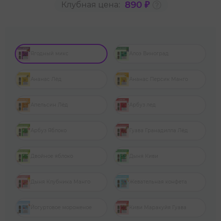
890 ₽
Клубная цена:
Ягодный микс
Алоэ Виноград
Ананас Лёд
Ананас Персик Манго
Апельсин Лёд
Арбуз лед
Арбуз Яблоко
Гуава Гранадилла Лёд
Двойное яблоко
Дыня Киви
Дыня Клубника Манго
Жевательная конфета
Йогуртовое мороженое
Киви Маракуйя Гуава