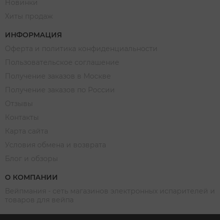
Новинки
Хиты продаж
ИНФОРМАЦИЯ
Оферта и политика конфиденциальности
Пользовательское соглашение
Получение заказов в Москве
Получение заказов по России
Отзывы
Контакты
Карта сайта
Условия обмена и возврата
Блог и обзоры
О КОМПАНИИ
Вейпмания - сеть магазинов электронных испарителей и
товаров для вейпа