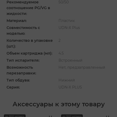
Рекомендуемое
50/50
соотношение PG/VG в
жидкости:
Материал:
Пластик
Совместимость с
UDN-X Plus
моделью:
Количество в упаковке
2
(шт.):
Объем картриджа (мл):
4.5
Тип испарителя:
Встроенный
Возможность
Нет, предзаправленный
перезаправки:
Тип обдува:
Нижний
Серия:
UDN-X PLUS
Аксессуары к этому товару
‹
›
до 1600 затяжек
до 1600 затяжек