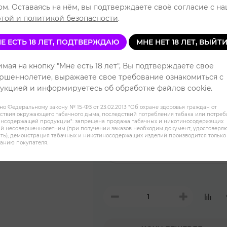
Читать отзывы
ом. Оставаясь на нём, вы подтверждаете своё согласие с н
той и политикой безопасности
.
Е ЕСТЬ 18 ЛЕТ, ПОДТВЕРЖДАЮ
МНЕ НЕТ 18 ЛЕТ, ВЫЙТ
Арбуз Малина Лёд
мая на кнопку "Мне есть 18 лет", Вы подтверждаете свое
ршеннолетие, выражаете свое требование ознакомиться с
Виноград лёд
укцией и информируетесь об обработке файлов cookie.
но Федеральному закону № 15-ФЗ от 23.02.2013 "Об охране здоровья граждан от
ствия окружающего табачного дыма, последствий потребления табака или потре
Вишня Лимон Персик
инсодержащей продукции": запрещена продажа табачных и никотиносодержащих
й несовершеннолетним (при получении заказов необходим документ, удостовер
ть); демонстрация табачных и никотиносодержащих изделий производится только
анию покупателя.
Десертное Мороженое