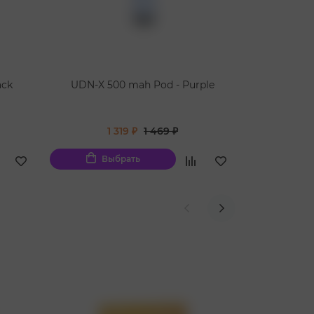
ack
UDN-X 500 mah Pod - Purple
UDN-X 50
1 319 ₽
1 469 ₽
1
Выбрать
Вы