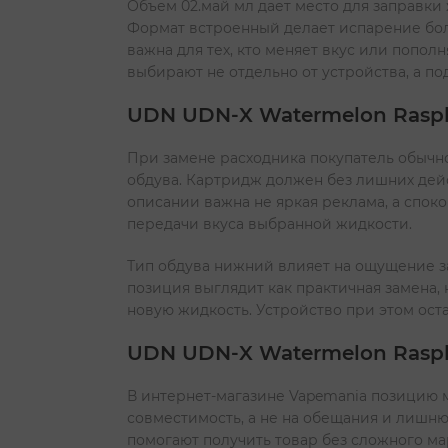
Объем 02.май мл дает место для заправки 
Формат встроенный делает испарение бо
важна для тех, кто меняет вкус или попо
выбирают не отдельно от устройства, а по
UDN UDN-X Watermelon Raspbe
При замене расходника покупатель обычно 
обдува. Картридж должен без лишних дей
описании важна не яркая реклама, а спо
передачи вкуса выбранной жидкости.
Тип обдува нижний влияет на ощущение з
позиция выглядит как практичная замена,
новую жидкость. Устройство при этом оста
UDN UDN-X Watermelon Raspb
В интернет-магазине Vapemania позицию м
совместимость, а не на обещания и лишню
помогают получить товар без сложного ма