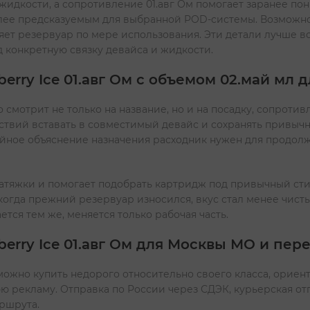
жидкости, а сопротивление 01.авг Ом помогает заранее пони
лее предсказуемым для выбранной POD-системы. Возможно
лняет резервуар по мере использования. Эти детали лучше 
д конкретную связку девайса и жидкости.
rry Ice 01.авг Ом с объемом 02.май мл
смотрит не только на название, но и на посадку, сопротив
ствий вставать в совместимый девайс и сохранять привыч
койное объяснение назначения расходник нужен для продо
атяжки и помогает подобрать картридж под привычный сти
 когда прежний резервуар износился, вкус стал менее чис
ется тем же, меняется только рабочая часть.
erry Ice 01.авг Ом для Москвы МО и пер
ожно купить недорого относительно своего класса, ориенти
ю рекламу. Отправка по России через СДЭК, курьерская от
ршрута.