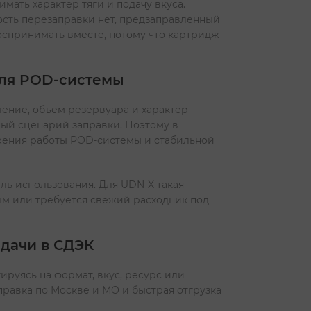
мать характер тяги и подачу вкуса.
сть перезаправки нет, предзаправленный
воспринимать вместе, потому что картридж
 для POD-системы
ление, объем резервуара и характер
ный сценарий заправки. Поэтому в
лжения работы POD-системы и стабильной
ль использования. Для UDN-X такая
тым или требуется свежий расходник под
едачи в СДЭК
руясь на формат, вкус, ресурс или
правка по Москве и МО и быстрая отгрузка