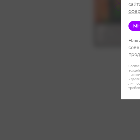
сайт
офер
МН
Нажи
сове
прод
Соглас
воздей
никот
издели
личнос
требов