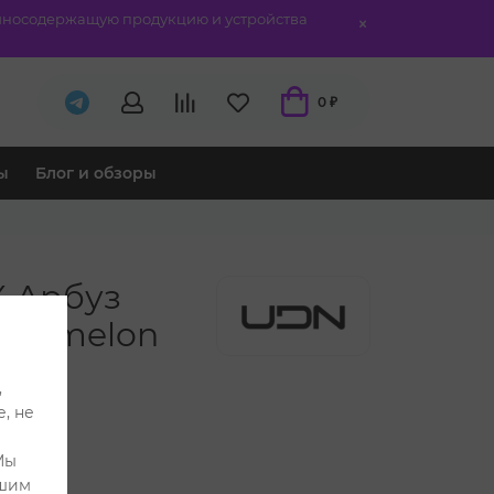
отиносодержащую продукцию и устройства
0 ₽
ы
Блог и обзоры
 Арбуз
atermelon
,
, не
Мы
ашим