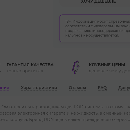
ХОЧУ ДЕШЕВЛЕ
18+. Информация носит справочный
соответствии с Федеральным закон
продажа никотиносодержащей прод
кальянов не осуществляется.
ГАРАНТИЯ КАЧЕСТВА
КЛУБНЫЕ ЦЕНЫ
только оригинал
дешевле чем у до
ание
Характеристики
Отзывы
FAQ
Доку
г Ом относится к расходникам для POD-системы, поэтому гла
разовая электронная сигарета и не жидкость, а сменный к
сего корпуса. Бренд UDN здесь важен прежде всего через 