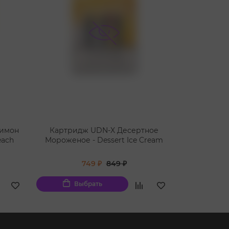
Лимон
Картридж UDN-X Десертное
Картридж 
each
Мороженое - Dessert Ice Cream
Яблоко - 
749 ₽
849 ₽
Выбрать
Вы