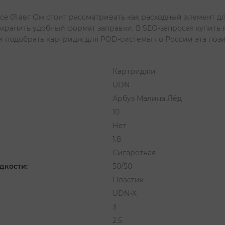
Ice 01.авг Ом стоит рассматривать как расходный элемент 
хранить удобный формат заправки. В SEO-запросах купить 
и подобрать картридж для POD-системы по России эта пози
Картриджи
UDN
Арбуз Малина Лёд
10
Нет
1.8
Сигаретная
дкости:
50/50
Пластик
UDN-X
3
2.5