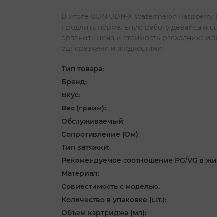
В итоге UDN UDN-X Watermelon Raspberry 
продлить нормальную работу девайса и со
сравнить цена и стоимость расходника ил
одноразками и жидкостями.
Тип товара:
Бренд:
Вкус:
Вес (грамм):
Обслуживаемый:
Сопротивление (Ом):
Тип затяжки:
Рекомендуемое соотношение PG/VG в жи
Материал:
Совместимость с моделью:
Количество в упаковке (шт.):
Объем картриджа (мл):