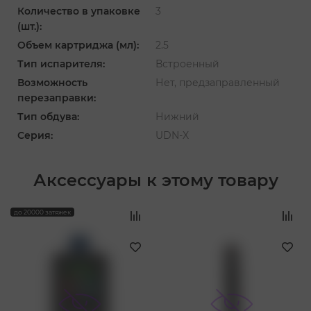
Количество в упаковке
3
(шт.):
Объем картриджа (мл):
2.5
Тип испарителя:
Встроенный
Возможность
Нет, предзаправленный
перезаправки:
Тип обдува:
Нижний
Серия:
UDN-X
Аксессуары к этому товару
‹
›
до 20000 затяжек