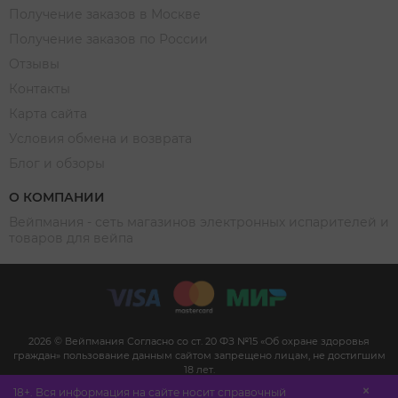
Получение заказов в Москве
Получение заказов по России
Отзывы
Контакты
Карта сайта
Условия обмена и возврата
Блог и обзоры
О КОМПАНИИ
Вейпмания - сеть магазинов электронных испарителей и
товаров для вейпа
2026 © Вейпмания Согласно со ст. 20 ФЗ №15 «Об охране здоровья
граждан» пользование данным сайтом запрещено лицам, не достигшим
18 лет.
Сайт не является рекламой, а служит для предоставления достоверной
18+. Вся информация на сайте носит справочный