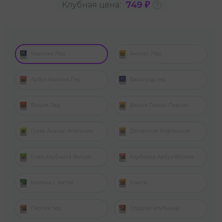
749 ₽
Клубная цена:
Черника Лед
Ананас Лёд
Арбуз Малина Лёд
Виноград лёд
Вишня Лёд
Вишня Лимон Персик
Гуава Ананас Апельсин
Десертное Мороженое
Киви Клубника Йогурт
Клубника Арбуз Яблоко
Малина с мятой
Манго
Персик лед
Сладкая Клубника