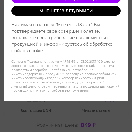
МНЕ НЕТ 18 ЛЕТ, ВЫЙТИ
Нажимая на кнопку "Мне есть 18 лет", Вы
подтверждаете свое совершеннолетие,
выражаете свое требование ознакомиться с
продукцией и информируетесь об обработке
файлов cookie.
Согласно Федеральному закону № 15-ФЗ от 23.02.2013 "Об охране
здоровья граждан от воздействия окружающего табачного дыма,
Картридж UDN-X Черника Лёд -
последствий потребления табака или потребления
никотинсодержащей продукции": запрещена продажа табачных и
Blueberry Ice
никотиносодержащих изделий несовершеннолетним (при
получении заказов необходим документ, удостоверяющий
личность); демонстрация табачных и никотиносодержащих изделий
производится только по требованию покупателя.
Все товары UDN
Читать отзывы
849 ₽
Розничная цена: