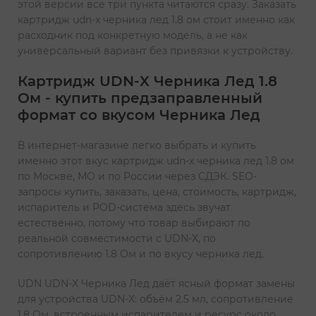
этой версии все три пункта читаются сразу. Заказать
картридж udn-x черника лед 1.8 ом стоит именно как
расходник под конкретную модель, а не как
универсальный вариант без привязки к устройству.
Картридж UDN-X Черника Лед 1.8
Ом - купить предзаправленный
формат со вкусом Черника Лед
В интернет-магазине легко выбрать и купить
именно этот вкус картридж udn-x черника лед 1.8 ом
по Москве, МО и по России через СДЭК. SEO-
запросы купить, заказать, цена, стоимость, картридж,
испаритель и POD-система здесь звучат
естественно, потому что товар выбирают по
реальной совместимости с UDN-X, по
сопротивлению 1.8 Ом и по вкусу черника лед.
UDN UDN-X Черника Лед даёт ясный формат замены
для устройства UDN-X: объём 2.5 мл, сопротивление
1.8 Ом, встроенным испарителем и ресурс около