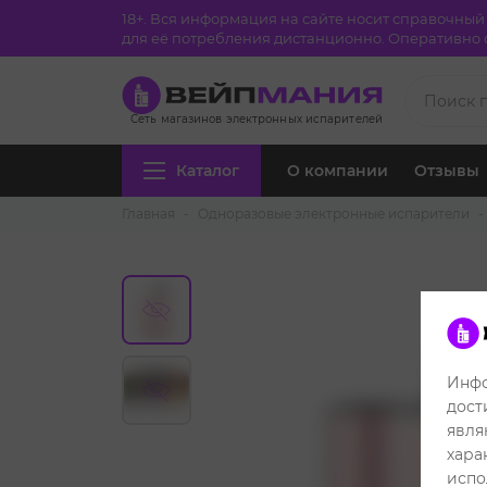
18+. Вся информация на сайте носит справочны
для её потребления дистанционно. Оперативно с
Сеть магазинов электронных испарителей
Каталог
О компании
Отзывы
Главная
Одноразовые электронные испарители
Инфо
дост
явля
хара
испо