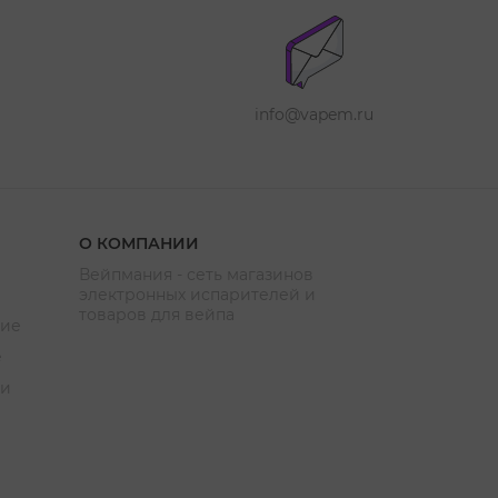
info@vapem.ru
О КОМПАНИИ
Вейпмания - сеть магазинов
электронных испарителей и
товаров для вейпа
ние
е
ии