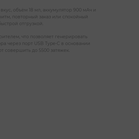
кус, объём 18 мл, аккумулятор 900 мАч и
 ритм, повторный заказ или спокойный
быстрой отгрузкой.
рителем, что позволяет генерировать
ора через порт USB Type-C в основании
ют совершить до 5500 затяжек.