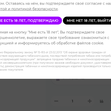
ом. Оставаясь на нём, вы подтверждаете своё согласие с н
Уровень 
той и политикой безопасности
.
Е ЕСТЬ 18 ЛЕТ, ПОДТВЕРЖДАЮ
МНЕ НЕТ 18 ЛЕТ, ВЫЙТ
Радужная конфета
мая на кнопку "Мне есть 18 лет", Вы подтверждаете свое
ршеннолетие, выражаете свое требование ознакомиться с
укцией и информируетесь об обработке файлов cookie.
Арбузный лед
но Федеральному закону № 15-ФЗ от 23.02.2013 "Об охране здоровья граждан от
ствия окружающего табачного дыма, последствий потребления табака или потре
инсодержащей продукции": запрещена продажа табачных и никотиносодержащих
Банан Лед
й несовершеннолетним (при получении заказов необходим документ, удостовер
ть); демонстрация табачных и никотиносодержащих изделий производится только
анию покупателя.
Виноград лёд