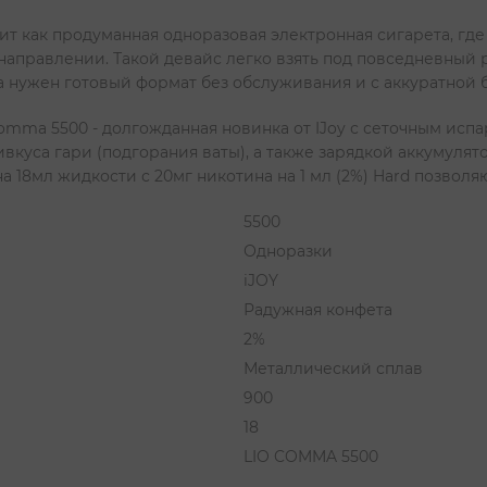
 как продуманная одноразовая электронная сигарета, где в
 направлении. Такой девайс легко взять под повседневный
а нужен готовый формат без обслуживания и с аккуратной 
mma 5500 - долгожданная новинка от IJoy с сеточным испа
вкуса гари (подгорания ваты), а также зарядкой аккумулят
а 18мл жидкости с 20мг никотина на 1 мл (2%) Hard позволя
5500
Одноразки
iJOY
Радужная конфета
2%
Металлический сплав
900
18
LIO COMMA 5500