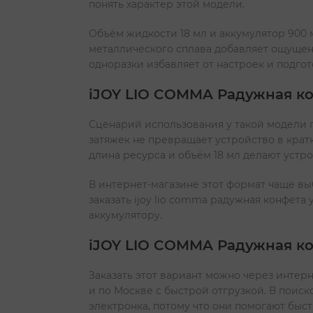
понять характер этой модели.
Объём жидкости 18 мл и аккумулятор 900
металлического сплава добавляет ощущени
одноразки избавляет от настроек и подгот
iJOY LIO COMMA Радужная ко
Сценарий использования у такой модели п
затяжек не превращает устройство в кратк
длина ресурса и объём 18 мл делают устр
В интернет-магазине этот формат чаще вы
заказать ijoy lio comma радужная конфета
аккумулятору.
iJOY LIO COMMA Радужная кон
Заказать этот вариант можно через интерн
и по Москве с быстрой отгрузкой. В поиско
электронка, потому что они помогают бы