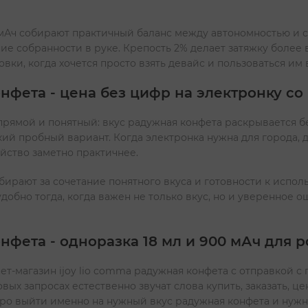
 мАч собирают практичный баланс между автономностью и с
е собранности в руке. Крепость 2% делает затяжку более
овки, когда хочется просто взять девайс и пользоваться им
нфета - цена без цифр на электронку со
рямой и понятный: вкус радужная конфета раскрывается без
ий пробный вариант. Когда электронка нужна для города, 
ойство заметно практичнее.
бирают за сочетание понятного вкуса и готовности к испо
 удобно тогда, когда важен не только вкус, но и уверенное
фета - одноразка 18 мл и 900 мАч для р
ет-магазин ijoy lio comma радужная конфета с отправкой с
вых запросах естественно звучат слова купить, заказать, це
стро выйти именно на нужный вкус радужная конфета и нуж