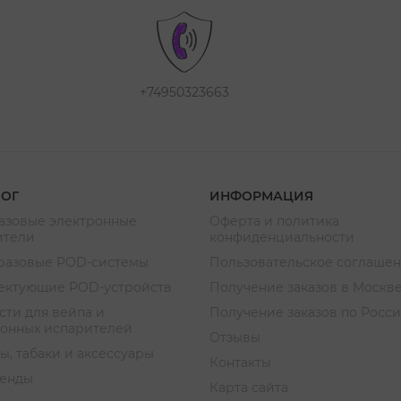
+74950323663
ЛОГ
ИНФОРМАЦИЯ
азовые электронные
Оферта и политика
ители
конфиденциальности
разовые POD-системы
Пользовательское соглаше
ектующие POD-устройств
Получение заказов в Москв
ти для вейпа и
Получение заказов по Росс
ронных испарителей
Отзывы
ы, табаки и аксессуары
Контакты
ренды
Карта сайта