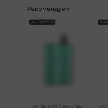
Рекомендуем
до 5500 затяжек
до 55
iJOY LIO COMMA Супер Мята -
iJOY 