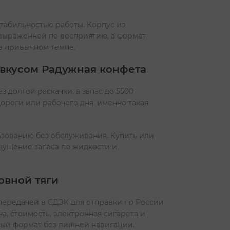
табильностью работы. Корпус из
 выраженной по восприятию, а формат
 в привычном темпе.
 вкусом Радужная конфета
 долгой раскачки, а запас до 5500
дороги или рабочего дня, именно такая
льзованию без обслуживания. Купить или
 ощущение запаса по жидкости и
овной тяги
 передачей в СДЭК для отправки по России
на, стоимость, электронная сигарета и
ный формат без лишней навигации.