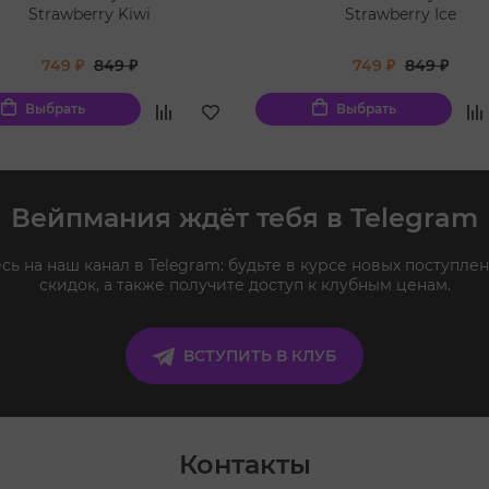
Strawberry Kiwi
Strawberry Ice
749 ₽
849 ₽
749 ₽
849 ₽
Выбрать
Выбрать
Вейпмания ждёт тебя в Telegram
ь на наш канал в Telegram: будьте в курсе новых поступлен
скидок, а также получите доступ к клубным ценам.
ВСТУПИТЬ В КЛУБ
Контакты