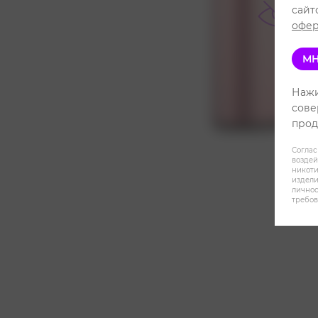
сайт
офер
МН
Нажи
сове
прод
Соглас
воздей
никот
издели
личнос
требов