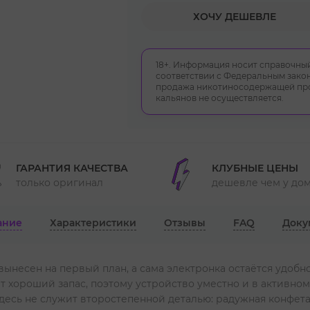
ХОЧУ ДЕШЕВЛЕ
18+. Информация носит справочный
соответствии с Федеральным закон
продажа никотиносодержащей прод
кальянов не осуществляется.
ГАРАНТИЯ КАЧЕСТВА
КЛУБНЫЕ ЦЕНЫ
только оригинал
дешевле чем у до
ание
Характеристики
Отзывы
FAQ
Доку
вынесен на первый план, а сама электронка остаётся удобн
т хороший запас, поэтому устройство уместно и в активном
 здесь не служит второстепенной деталью: радужная конфет