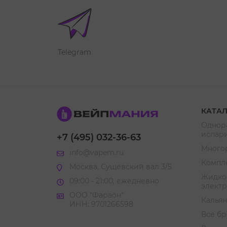
Telegram
КАТА
Однор
испар
+7 (495) 032-36-63
Много
info@vapem.ru
Компл
Москва, Сущевский вал 3/5
Жидкос
09:00 - 21:00, ежедневно
элект
ООО "Фараон"
Кальян
ИНН: 9701266598
Все б