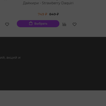
Дайкири - Strawberry Daquiri
лимо
749 ₽
849 ₽
Выбрать
Вы
ий, акций и