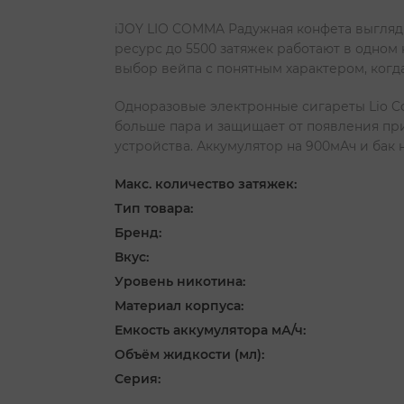
iJOY LIO COMMA Радужная конфета выглядит
ресурс до 5500 затяжек работают в одном
выбор вейпа с понятным характером, когд
Одноразовые электронные сигареты Lio Co
больше пара и защищает от появления при
устройства. Аккумулятор на 900мАч и бак н
Макс. количество затяжек:
Тип товара:
Бренд:
Вкус:
Уровень никотина:
Материал корпуса:
Емкость аккумулятора мА/ч:
Объём жидкости (мл):
Серия: