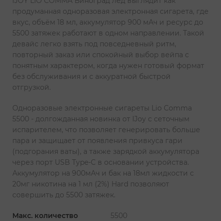
iJOY LIO COMMA Виноград лёд выглядит как
продуманная одноразовая электронная сигарета, где
вкус, объём 18 мл, аккумулятор 900 мАч и ресурс до
5500 затяжек работают в одном направлении. Такой
девайс легко взять под повседневный ритм,
повторный заказ или спокойный выбор вейпа с
понятным характером, когда нужен готовый формат
без обслуживания и с аккуратной быстрой
отгрузкой.
Одноразовые электронные сигареты Lio Comma
5500 - долгожданная новинка от IJoy с сеточным
испарителем, что позволяет генерировать больше
пара и защищает от появления привкуса гари
(подгорания ваты), а также зарядкой аккумулятора
через порт USB Type-C в основании устройства.
Аккумулятор на 900мАч и бак на 18мл жидкости с
20мг никотина на 1 мл (2%) Hard позволяют
совершить до 5500 затяжек.
Макс. количество
5500