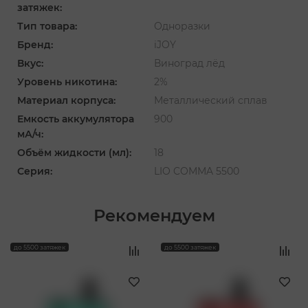
затяжек:
Тип товара:
Одноразки
Бренд:
iJOY
Вкус:
Виноград лёд
Уровень никотина:
2%
Материал корпуса:
Металлический сплав
Емкость аккумулятора
900
мА/ч:
Объём жидкости (мл):
18
Серия:
LIO COMMA 5500
Рекомендуем
‹
›
до 5500 затяжек
до 5500 затяжек