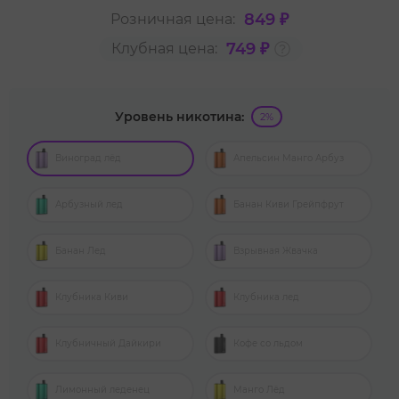
849 ₽
Розничная цена:
749 ₽
Клубная цена:
Уровень никотина:
2%
Виноград лёд
Апельсин Манго Арбуз
Арбузный лед
Банан Киви Грейпфрут
Банан Лед
Взрывная Жвачка
Клубника Киви
Клубника лед
Клубничный Дайкири
Кофе со льдом
Лимонный леденец
Манго Лёд