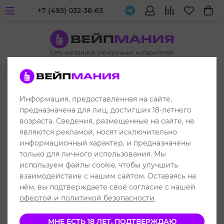
+7 (495) 032-36-63
Сеть магазинов электронных испарителей
Главная
Одноразовые электронные испарители
iJOY LIO
LIO COMMA 5500
Информация, предоставленная на сайте,
до 5500 затяжек
предназначена для лиц, достигших 18-летнего
возраста. Сведения, размещенные на сайте, не
являются рекламой, носят исключительно
информационный характер, и предназначены
только для личного использования. Мы
используем файлы cookie, чтобы улучшить
взаимодействие с нашим сайтом. Оставаясь на
нём, вы подтверждаете своё согласие с нашей
офертой и политикой безопасности
.
МНЕ ЕСТЬ 18 ЛЕТ, ПОДТВЕРЖДАЮ