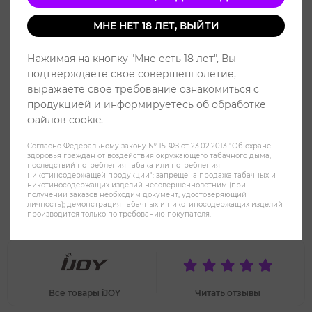
МНЕ НЕТ 18 ЛЕТ, ВЫЙТИ
Нажимая на кнопку "Мне есть 18 лет", Вы
подтверждаете свое совершеннолетие,
выражаете свое требование ознакомиться с
продукцией и информируетесь об обработке
файлов cookie.
Согласно Федеральному закону № 15-ФЗ от 23.02.2013 "Об охране
здоровья граждан от воздействия окружающего табачного дыма,
последствий потребления табака или потребления
никотинсодержащей продукции": запрещена продажа табачных и
никотиносодержащих изделий несовершеннолетним (при
получении заказов необходим документ, удостоверяющий
iJOY LIO COMMA Виноград лёд -
личность); демонстрация табачных и никотиносодержащих изделий
производится только по требованию покупателя.
Grape Ice
Все товары iJOY
Читать отзывы