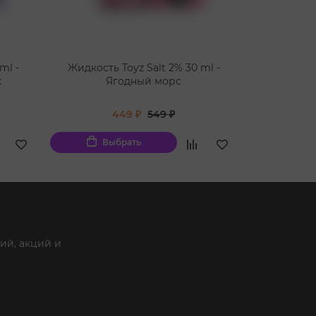
ml -
Жидкость Toyz Salt 2% 30 ml -
Жидкость 
к
Ягодный морс
Смор
449 ₽
549 ₽
Выбрать
Вы
ий, акций и