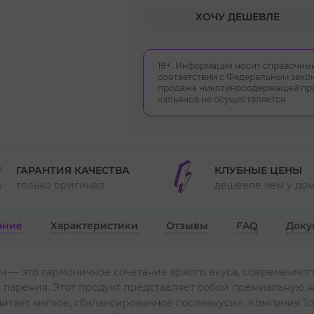
ХОЧУ ДЕШЕВЛЕ
18+. Информация носит справочный
соответствии с Федеральным закон
продажа никотиносодержащей прод
кальянов не осуществляется.
ГАРАНТИЯ КАЧЕСТВА
КЛУБНЫЕ ЦЕНЫ
только оригинал
дешевле чем у до
ание
Характеристики
Отзывы
FAQ
Доку
ан — это гармоничное сочетание яркого вкуса, современног
 парения. Этот продукт представляет собой премиальную ж
итает мягкое, сбалансированное послевкусие. Компания Toy