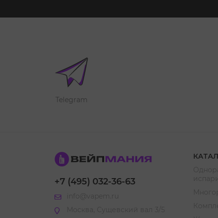
Telegram
КАТА
Однор
испар
+7 (495) 032-36-63
Много
info@vapem.ru
Компл
Москва, Сущевский вал 3/5