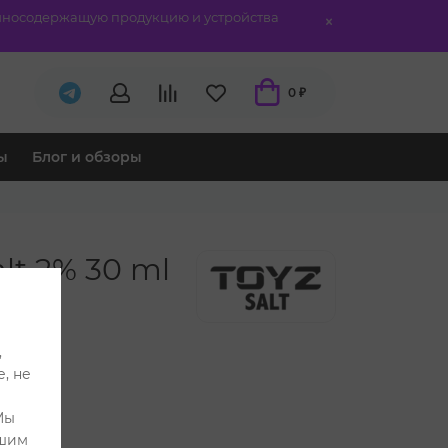
отиносодержащую продукцию и устройства
0 ₽
ы
Блог и обзоры
lt 2% 30 ml
н
,
, не
Мы
ашим