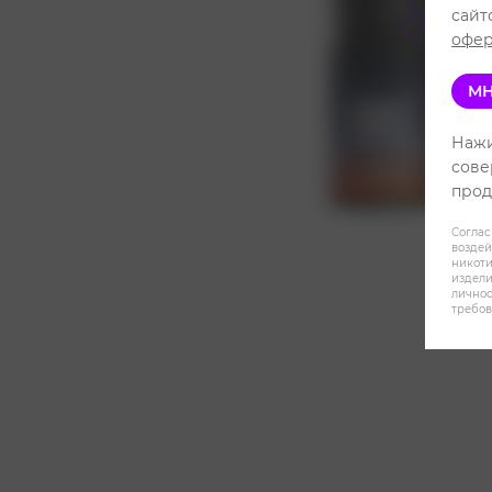
сайт
офер
МН
Нажи
сове
прод
Соглас
воздей
никот
издели
личнос
требов