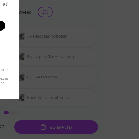
ашей
никотина:
2%
И
Ананасовая содовая
Клубника Ки
Виноград Лайм Малина
Клюква Мал
бления
Вишневая кола
Мохито
яющий
 по
Киви Зеленое яблоко
Скитлс
ВЫБРАТЬ