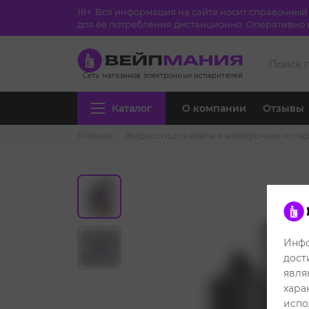
18+. Вся информация на сайте носит справочны
для её потребления дистанционно. Оперативно с
Сеть магазинов электронных испарителей
Каталог
О компании
Отзывы
Главная
Жидкости для вейпа и электронных испа
Инфо
дост
явля
хара
испо