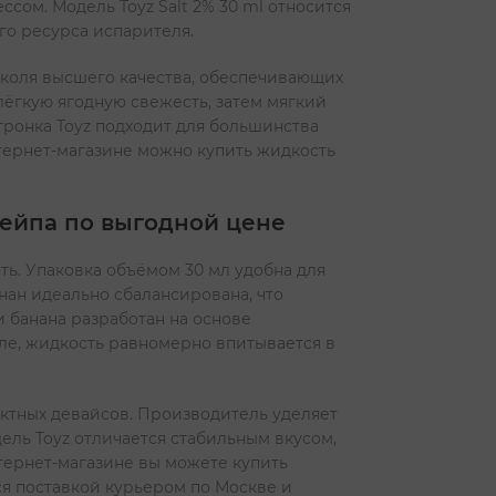
ом. Модель Toyz Salt 2% 30 ml относится
го ресурса испарителя.
ликоля высшего качества, обеспечивающих
 лёгкую ягодную свежесть, затем мягкий
ронка Toyz подходит для большинства
нтернет-магазине можно купить жидкость
вейпа по выгодной цене
ть. Упаковка объёмом 30 мл удобна для
нан идеально сбалансирована, что
и банана разработан на основе
уле, жидкость равномерно впитывается в
актных девайсов. Производитель уделяет
ль Toyz отличается стабильным вкусом,
ернет-магазине вы можете купить
ся поставкой курьером по Москве и