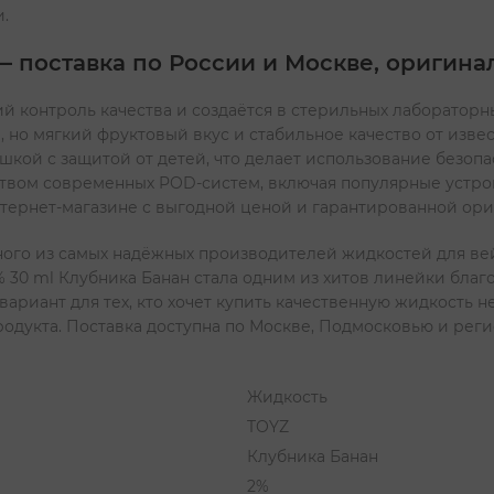
.
 — поставка по России и Москве, оригин
ий контроль качества и создаётся в стерильных лабораторн
, но мягкий фруктовый вкус и стабильное качество от изве
кой с защитой от детей, что делает использование безопас
твом современных POD-систем, включая популярные устройс
тернет-магазине с выгодной ценой и гарантированной ори
ного из самых надёжных производителей жидкостей для ве
2% 30 ml Клубника Банан стала одним из хитов линейки благ
ариант для тех, кто хочет купить качественную жидкость н
родукта. Поставка доступна по Москве, Подмосковью и реги
Жидкость
TOYZ
Клубника Банан
2%