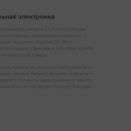
альная электронка
ых условиях. Модель 2% 30 ml Клубника
стного бренда. Компактный флакон из
ным. Жидкость Toyz Salt 2% 30 ml
тва Voopoo, Geekvape и Lost Mary. Купить
гинальностью товара.
йпов, предлагая широкий выбор вкусов и
одаря точному балансу ягодной сладости и
едорого, получить удовольствие от яркого
онам России, что делает покупку быстрой,