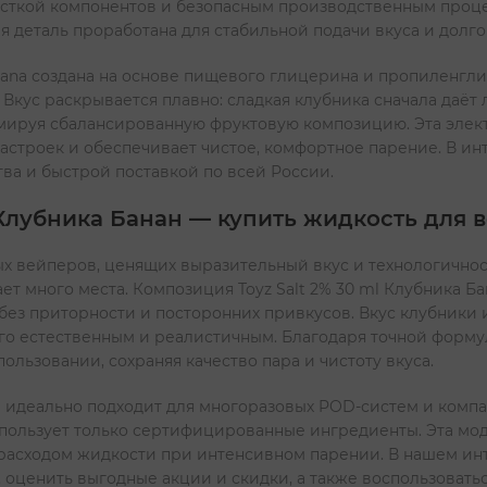
ткой компонентов и безопасным производственным процесс
я деталь проработана для стабильной подачи вкуса и долго
Banana создана на основе пищевого глицерина и пропиленг
 Вкус раскрывается плавно: сладкая клубника сначала даёт
мируя сбалансированную фруктовую композицию. Эта элект
астроек и обеспечивает чистое, комфортное парение. В и
ва и быстрой поставкой по всей России.
 Клубника Банан — купить жидкость для 
ых вейперов, ценящих выразительный вкус и технологичнос
т много места. Композиция Toyz Salt 2% 30 ml Клубника Ба
без приторности и посторонних привкусов. Вкус клубники 
его естественным и реалистичным. Благодаря точной форм
ользовании, сохраняя качество пара и чистоту вкуса.
ana идеально подходит для многоразовых POD-систем и комп
пользует только сертифицированные ингредиенты. Эта моде
асходом жидкости при интенсивном парении. В нашем инт
 оценить выгодные акции и скидки, а также воспользовать