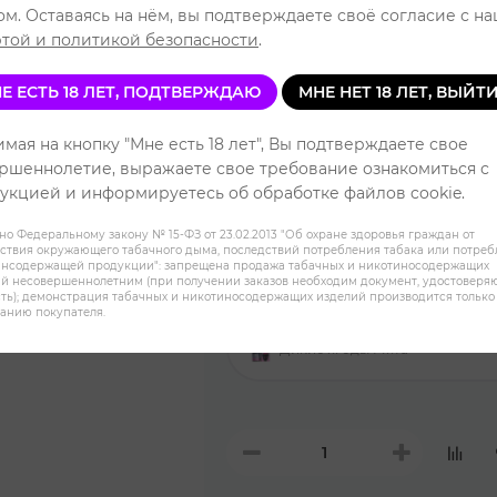
ом. Оставаясь на нём, вы подтверждаете своё согласие с н
Уровень 
той и политикой безопасности
.
Е ЕСТЬ 18 ЛЕТ, ПОДТВЕРЖДАЮ
МНЕ НЕТ 18 ЛЕТ, ВЫЙТ
Клубника Банан
мая на кнопку "Мне есть 18 лет", Вы подтверждаете свое
ршеннолетие, выражаете свое требование ознакомиться с
укцией и информируетесь об обработке файлов cookie.
Арбузная жвачка
но Федеральному закону № 15-ФЗ от 23.02.2013 "Об охране здоровья граждан от
ствия окружающего табачного дыма, последствий потребления табака или потре
инсодержащей продукции": запрещена продажа табачных и никотиносодержащих
Виноградный чупа-чупс
й несовершеннолетним (при получении заказов необходим документ, удостовер
ть); демонстрация табачных и никотиносодержащих изделий производится только
анию покупателя.
Дикие ягоды Мята