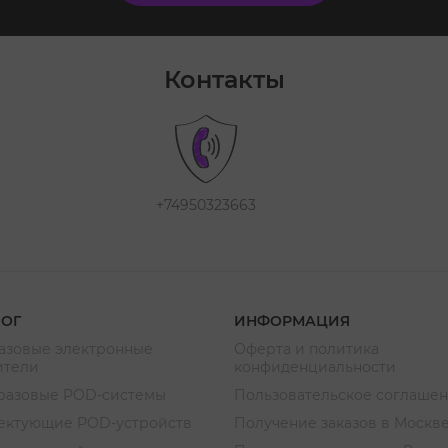
Контакты
+74950323663
ЛОГ
ИНФОРМАЦИЯ
азовые электронные
Оферта и политика
ители
конфиденциальности
разовые POD-системы
Пользовательское соглаше
ектующие POD-устройств
Получение заказов в Москв