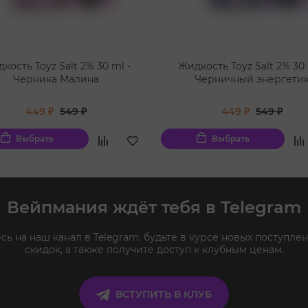
кость Toyz Salt 2% 30 ml -
Жидкость Toyz Salt 2% 30 
Черника Малина
Черничный энергети
449 ₽
549 ₽
449 ₽
549 ₽
Выбрать
Выбрать
Вейпмания ждёт тебя в Telegram
ь на наш канал в Telegram: будьте в курсе новых поступлен
скидок, а также получите доступ к клубным ценам.
ВСТУПИТЬ В КЛУБ