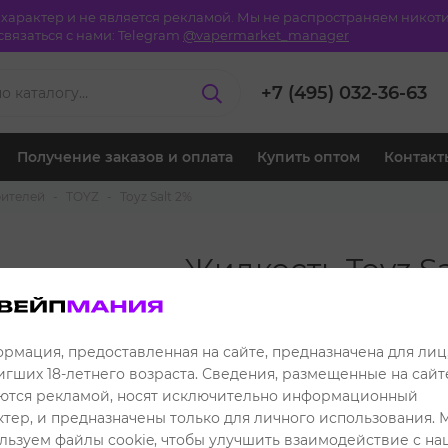
й характер и не является рекламой. Мы не распространяем ник
вязаться с нами:
Telegram
@vapermarket_manager
+7 (495) 032-36-63
Получение заказов и оплата
Купить оптом
Контакт
рителей
TOYZ
Toyz Salt 2%
Жидкость Toyz Sa
- Клубника Бана
549 ₽
Розничная цена:
рмация, предоставленная на сайте, предназначена для лиц
игших 18-летнего возраста. Сведения, размещенные на сайте
449 ₽
Клубная цена:
ются рекламой, носят исключительно информационный
ктер, и предназначены только для личного использования. 
Читать отзывы
льзуем файлы cookie, чтобы улучшить взаимодействие с н