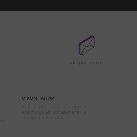
info@vapem.ru
О КОМПАНИИ
Вейпмания - сеть магазинов
электронных испарителей и
товаров для вейпа
ние
е