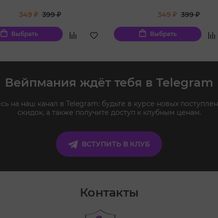
349 ₽
399 ₽
349 ₽
399 ₽
Выбрать
Выбрать
Вейпмания ждёт тебя в Telegram
ь на наш канал в Telegram: будьте в курсе новых поступлен
скидок, а также получите доступ к клубным ценам.
ВСТУПИТЬ В КЛУБ
Контакты