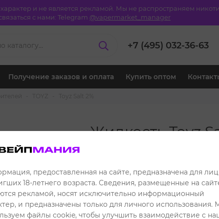
й характер и не является рекламой. Мы не распространяем ник
вязаться с нами:
Telegram
@vapermarket_manager
+7 (495) 032-36-63
Получение заказов и оплата
Купить оптом
Контакт
рителей
TOYZ
Toyz Salt 2%
Жидкость Toyz Sa
- Виноград Лай
549 ₽
Розничная цена:
рмация, предоставленная на сайте, предназначена для лиц
игших 18-летнего возраста. Сведения, размещенные на сайте
449 ₽
Клубная цена:
ются рекламой, носят исключительно информационный
ктер, и предназначены только для личного использования. 
Читать отзывы
льзуем файлы cookie, чтобы улучшить взаимодействие с н