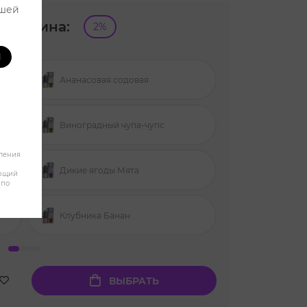
ашей
никотина:
2%
И
Ананасовая содовая
Клубника Ки
Виноградный чупа-чупс
Клюква Мал
бления
Дикие ягоды Мята
Мохито
яющий
 по
Клубника Банан
Скитлс
ВЫБРАТЬ