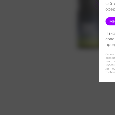
сайт
офер
МН
Нажи
сове
прод
Соглас
воздей
никот
издели
личнос
требов