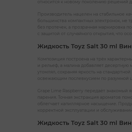
относится к новому поколению решений для
Производитель нацелен на стабильное кач
большинства компактных электронок, не т
без протечек, а прозрачная маркировка п
с защитой от случайного открытия, что о
Жидкость Toyz Salt 30 ml Ви
Композиция построена на трёх характерны
и рельеф, а малина добавляет десертную м
утомлял, сохраняя яркость на стандартно
освежающим послевкусием по разумной це
Grape Lime Raspberry передаёт знакомый 
парения. Точная экстракция ароматов пом
облегчает капиллярное насыщение. Проду
корректной эксплуатации и обслуживании
Жидкость Toyz Salt 30 ml Ви