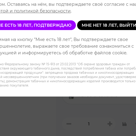
ом. Оставаясь на нём, вы подтверждаете своё согласие с н
Уровень 
той и политикой безопасности
.
Е ЕСТЬ 18 ЛЕТ, ПОДТВЕРЖДАЮ
МНЕ НЕТ 18 ЛЕТ, ВЫЙТ
Виноград Лайм Малина
мая на кнопку "Мне есть 18 лет", Вы подтверждаете свое
ршеннолетие, выражаете свое требование ознакомиться с
укцией и информируетесь об обработке файлов cookie.
Арбузная жвачка
но Федеральному закону № 15-ФЗ от 23.02.2013 "Об охране здоровья граждан от
ствия окружающего табачного дыма, последствий потребления табака или потре
инсодержащей продукции": запрещена продажа табачных и никотиносодержащих
Вишневая кола
й несовершеннолетним (при получении заказов необходим документ, удостовер
ть); демонстрация табачных и никотиносодержащих изделий производится только
анию покупателя.
Киви Зеленое яблоко