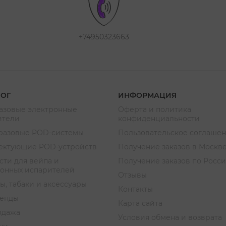
+74950323663
ЛОГ
ИНФОРМАЦИЯ
азовые электронные
Оферта и политика
ители
конфиденциальности
разовые POD-системы
Пользовательское соглаше
ектующие POD-устройств
Получение заказов в Москв
ти для вейпа и
Получение заказов по Росс
ронных испарителей
Отзывы
ы, табаки и аксессуары
Контакты
ренды
Карта сайта
одажа
Условия обмена и возврата