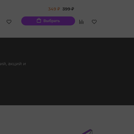
349 ₽
399 ₽
Выбрать
Вы
ий, акций и