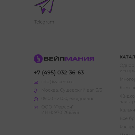
Telegram
КАТА
Однор
испар
+7 (495) 032-36-63
Много
info@vapem.ru
Компл
Москва, Сущевский вал 3/5
Жидкос
09:00 - 21:00, ежедневно
элект
ООО "Фараон"
Кальян
ИНН: 9701266598
Все б
Распр