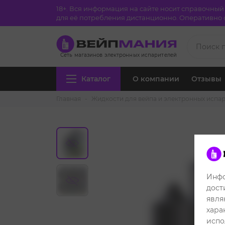
18+. Вся информация на сайте носит справочны
для её потребления дистанционно. Оперативно с
Сеть магазинов электронных испарителей
Каталог
О компании
Отзывы
Главная
Жидкости для вейпа и электронных испа
Инфо
дост
явля
хара
испо