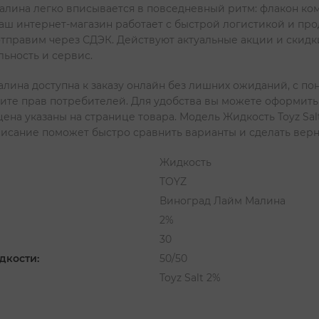
Малина легко вписывается в повседневный ритм: флакон ком
аш интернет-магазин работает с быстрой логистикой и пр
отправим через СДЭК. Действуют актуальные акции и скидк
ьность и сервис.
Малина доступна к заказу онлайн без лишних ожиданий, с п
щите прав потребителей. Для удобства вы можете оформить 
цена указаны на странице товара. Модель Жидкость Toyz Sa
 описание поможет быстро сравнить варианты и сделать вер
Жидкость
TOYZ
Виноград Лайм Малина
2%
30
дкости:
50/50
Toyz Salt 2%