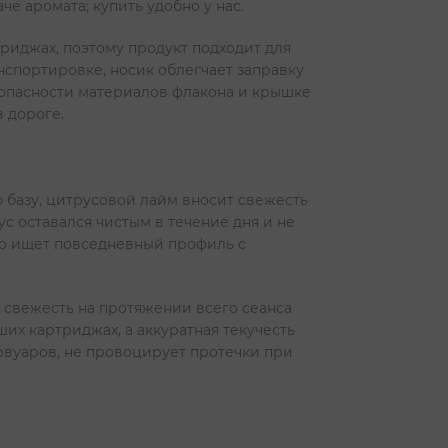
е аромата; купить удобно у нас.
риджах, поэтому продукт подходит для
нспортировке, носик облегчает заправку
езопасности материалов флакона и крышке
 дороге.
 базу, цитрусовой лайм вносит свежесть
ус оставался чистым в течение дня и не
кто ищет повседневный профиль с
я свежесть на протяжении всего сеанса
их картриджах, а аккуратная текучесть
рвуаров, не провоцирует протечки при