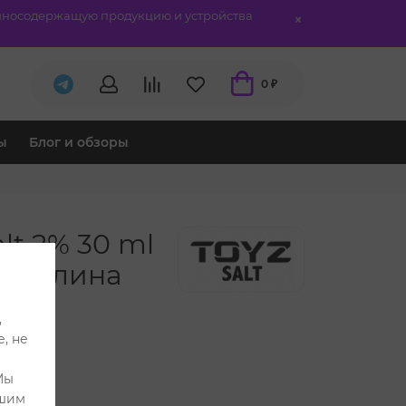
отиносодержащую продукцию и устройства
0 ₽
ы
Блог и обзоры
lt 2% 30 ml
м Малина
,
, не
Мы
ашим