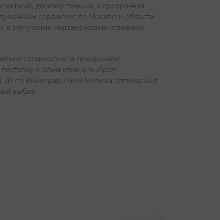
пактный, дозатор точный, а прозрачная
одуманным сервисом: по Москве и области
и, а репутация подтверждена отзывами
онятной стоимостью и прозрачной
поставку в один клик и выбрать
lt 30 ml Виноград Лайм Малина оптимальна
ный выбор.