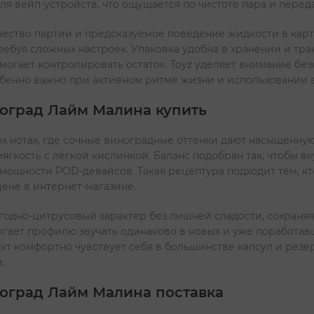
 вейп-устройств, что ощущается по чистоте пара и передач
ество партии и предсказуемое поведение жидкости в карт
ребуя сложных настроек. Упаковка удобна в хранении и тра
омогает контролировать остаток. Toyz уделяет внимание б
собенно важно при активном ритме жизни и использовании в
ноград Лайм Малина купить
х нотах, где сочные виноградные оттенки дают насыщенную
ягкость с лёгкой кислинкой. Баланс подобран так, чтобы вк
й мощности POD-девайсов. Такая рецептура подходит тем, 
не в интернет-магазине.
ягодно-цитрусовый характер без лишней сладости, сохраня
огает профилю звучать одинаково в новых и уже поработавш
кт комфортно чувствует себя в большинстве капсул и резе
.
ноград Лайм Малина поставка