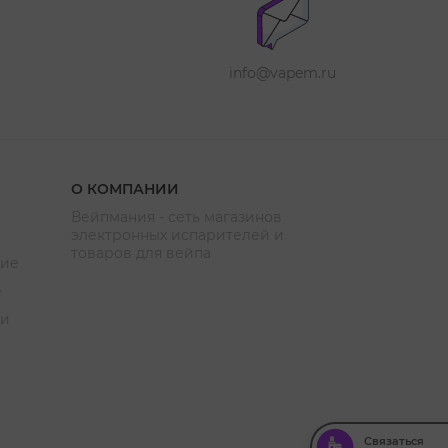
info@vapem.ru
О КОМПАНИИ
Вейпмания - сеть магазинов
электронных испарителей и
товаров для вейпа
ние
е
ии
Связаться