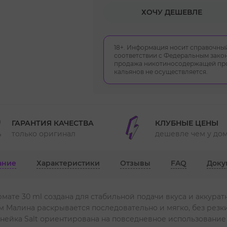
ХОЧУ ДЕШЕВЛЕ
18+. Информация носит справочный
соответствии с Федеральным закон
продажа никотиносодержащей прод
кальянов не осуществляется.
ГАРАНТИЯ КАЧЕСТВА
КЛУБНЫЕ ЦЕНЫ
только оригинал
дешевле чем у до
ание
Характеристики
Отзывы
FAQ
Доку
мате 30 ml создана для стабильной подачи вкуса и аккура
Малина раскрывается последовательно и мягко, без резких
инейка Salt ориентирована на повседневное использование