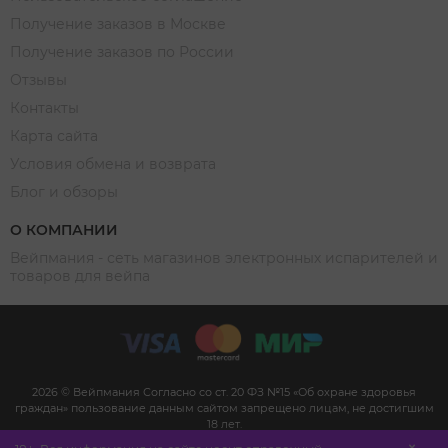
Получение заказов в Москве
Получение заказов по России
Отзывы
Контакты
Карта сайта
Условия обмена и возврата
Блог и обзоры
О КОМПАНИИ
Вейпмания - сеть магазинов электронных испарителей и
товаров для вейпа
2026 © Вейпмания Согласно со ст. 20 ФЗ №15 «Об охране здоровья
граждан» пользование данным сайтом запрещено лицам, не достигшим
18 лет.
Сайт не является рекламой, а служит для предоставления достоверной