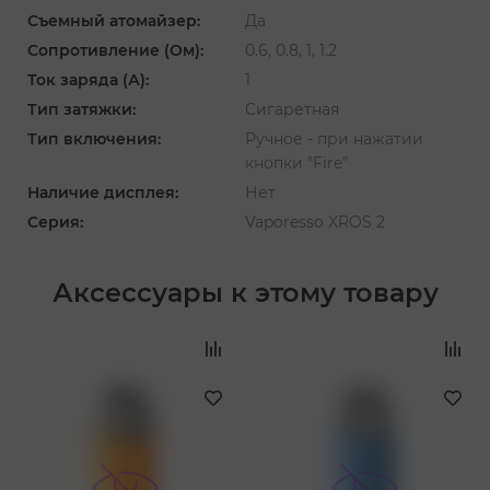
Съемный атомайзер:
Да
Сопротивление (Ом):
0.6, 0.8, 1, 1.2
Ток заряда (А):
1
Тип затяжки:
Сигаретная
Тип включения:
Ручное - при нажатии
кнопки "Fire"
Наличие дисплея:
Нет
Серия:
Vaporesso XROS 2
Аксессуары к этому товару
‹
›