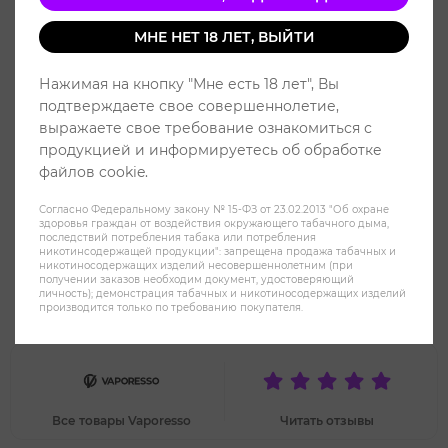
МНЕ НЕТ 18 ЛЕТ, ВЫЙТИ
Нажимая на кнопку "Мне есть 18 лет", Вы
подтверждаете свое совершеннолетие,
выражаете свое требование ознакомиться с
продукцией и информируетесь об обработке
файлов cookie.
Согласно Федеральному закону № 15-ФЗ от 23.02.2013 "Об охране
здоровья граждан от воздействия окружающего табачного дыма,
последствий потребления табака или потребления
никотинсодержащей продукции": запрещена продажа табачных и
никотиносодержащих изделий несовершеннолетним (при
получении заказов необходим документ, удостоверяющий
Vaporesso XROS 2 1000mAh Pod
личность); демонстрация табачных и никотиносодержащих изделий
производится только по требованию покупателя.
Kit - Cherry Red
Все товары Vaporesso
Читать отзывы