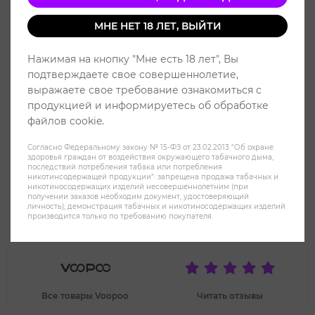
МНЕ НЕТ 18 ЛЕТ, ВЫЙТИ
Нажимая на кнопку "Мне есть 18 лет", Вы
подтверждаете свое совершеннолетие,
выражаете свое требование ознакомиться с
продукцией и информируетесь об обработке
файлов cookie.
Согласно Федеральному закону № 15-ФЗ от 23.02.2013 "Об охране
здоровья граждан от воздействия окружающего табачного дыма,
последствий потребления табака или потребления
никотинсодержащей продукции": запрещена продажа табачных и
никотиносодержащих изделий несовершеннолетним (при
получении заказов необходим документ, удостоверяющий
Voopoo V.THRU Pro 900 mah Pod
личность); демонстрация табачных и никотиносодержащих изделий
производится только по требованию покупателя.
Kit - Silky Pink
Все товары Voopoo
Читать отзывы