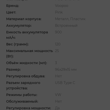
Бренд:
Voopoo
Цвет:
Pink
Материал корпуса:
Металл, Пластик
Аккумулятор:
Встроенный
Емкость аккумулятора
900
мА/ч:
Вес (грамм):
120
Максимальная мощность
25
(Вт):
Объём жидкости (мл):
3
Размер:
96х29х15 мм
Регулировка обдува:
Нет
Разъем зарядного
USB Type C
устройства:
Режимы работы:
VW
Обслуживаемый:
Нет
Регулировка мощности:
Да