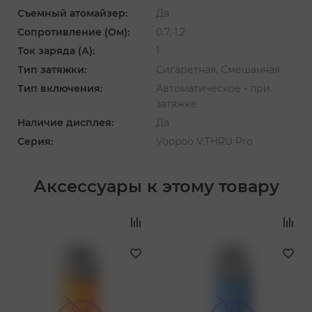
Съемный атомайзер:
Да
Сопротивление (Ом):
0.7, 1.2
Ток заряда (А):
1
Тип затяжки:
Сигаретная, Смешанная
Тип включения:
Автоматическое - при
затяжке
Наличие дисплея:
Да
Серия:
Voopoo V.THRU Pro
Аксессуары к этому товару
‹
›