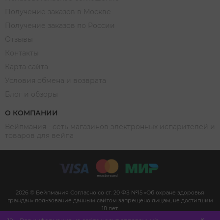
Получение заказов в Москве
Получение заказов по России
Отзывы
Контакты
Карта сайта
Условия обмена и возврата
Блог и обзоры
О КОМПАНИИ
Вейпмания - сеть магазинов электронных испарителей и
товаров для вейпа
2026 © Вейпмания Согласно со ст. 20 ФЗ №15 «Об охране здоровья
граждан» пользование данным сайтом запрещено лицам, не достигшим
18 лет.
Сайт не является рекламой, а служит для предоставления достоверной