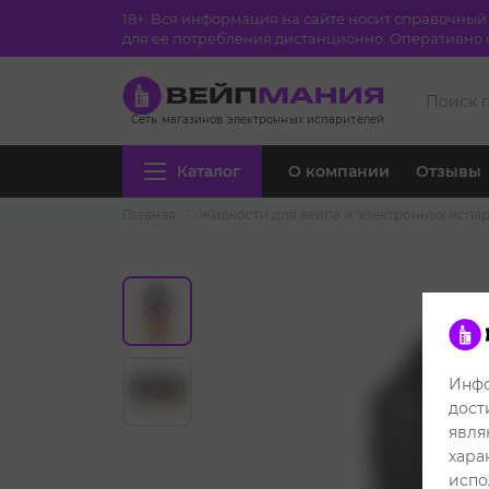
18+. Вся информация на сайте носит справочны
для её потребления дистанционно. Оперативно с
Сеть магазинов электронных испарителей
Каталог
О компании
Отзывы
Главная
Жидкости для вейпа и электронных испа
Инфо
дост
явля
хара
испо