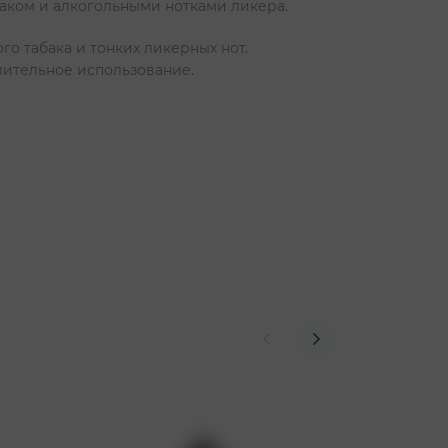
баком и алкогольными нотками ликера.
о табака и тонких ликерных нот.
лительное использование.