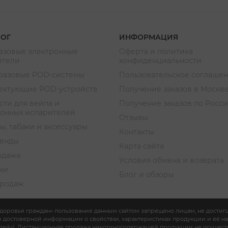
ЛОГ
ИНФОРМАЦИЯ
азовые электронные
Оферта и политика
ители
конфиденциальности
разовые POD-системы
Пользовательское соглаше
ектующие POD-устройств
Получение заказов в Москв
ти для вейпа и
Получение заказов по Росс
ронных испарителей
Отзывы
ы, табаки и аксессуары
Контакты
ренды
Карта сайта
одажа
Условия обмена и возврата
ки
Блог и обзоры
продаж
 здоровья граждан» пользование данным сайтом запрещено лицам, не достигш
ия достоверной информации о свойствах, характеристиках продукции и её н
ебителей»). Дистанционная продажа никотиносодержащей продукции не осущест