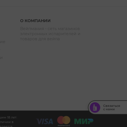
О КОМПАНИИ
Вейпмания - сеть магазинов
электронных испарителей и
товаров для вейпа
ние
е
ии
Связаться
с нами
им 18 лет.
аличии в
вляется.