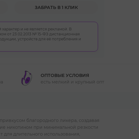
ЗАБРАТЬ В 1 КЛИК
 характер и не является рекламой. В
ом от 23.02.2013 № 15-ФЗ дистанционная
укции, устройств для её потребления и
ОПТОВЫЕ УСЛОВИЯ
ма
есть мелкий и крупный опт
 привкусом благородного ликера, создавая
ние никотином при минимальной резкости
т для длительного использования,