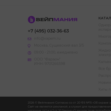
КАТА
Однор
испар
+7 (495) 032-36-63
Много
info@vapem.ru
Компл
Москва, Сущевский вал 3/5
Жидкос
09:00 - 21:00, ежедневно
элект
ООО "Фараон"
Кальян
ИНН: 9701266598
Все б
Распр
Новин
Хиты 
2026 © Вейпмания Согласно со ст. 20 ФЗ №15 «Об охране
Сайт не является рекламой, а служит для предоставлен
магазине. (п.1 и п.2 ст. 10 Закона «О защите прав потр