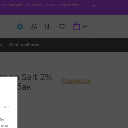
отиносодержащую продукцию и устройства
0 ₽
ы
Блог и обзоры
man Salt 2%
й Табак
,
, не
Мы
ашим