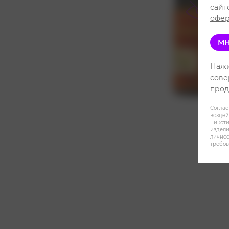
сайт
офер
МН
Нажи
сове
прод
Соглас
воздей
никот
издели
личнос
требов