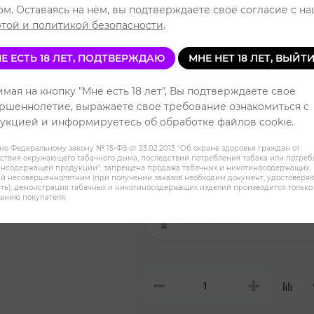
ом. Оставаясь на нём, вы подтверждаете своё согласие с н
Уровень 
той и политикой безопасности
.
Е ЕСТЬ 18 ЛЕТ, ПОДТВЕРЖДАЮ
МНЕ НЕТ 18 ЛЕТ, ВЫЙТ
Ликерный Табак
мая на кнопку "Мне есть 18 лет", Вы подтверждаете свое
ршеннолетие, выражаете свое требование ознакомиться с
укцией и информируетесь об обработке файлов cookie.
Вишневый Табак
но Федеральному закону № 15-ФЗ от 23.02.2013 "Об охране здоровья граждан от
ствия окружающего табачного дыма, последствий потребления табака или потре
инсодержащей продукции": запрещена продажа табачных и никотиносодержащих
Кокосовый Табак
й несовершеннолетним (при получении заказов необходим документ, удостовер
ть); демонстрация табачных и никотиносодержащих изделий производится только
анию покупателя.
Мятный Табак