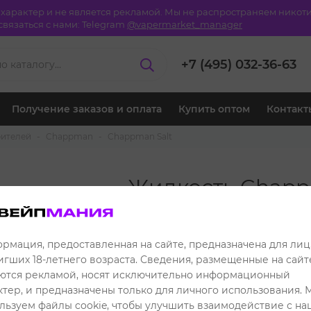
й характер и не является рекламой. Мы не распространяем ник
вязаться с нами:
Telegram
@vapermarket_manager
+7 (495) 032-36-63
Получение заказов и оплата
Купить оптом
Контакт
рителей
Chappman
Chappman Salt
Жидкость Chapp
30 ml - Ликерны
549 ₽
Розничная цена:
рмация, предоставленная на сайте, предназначена для лиц
игших 18-летнего возраста. Сведения, размещенные на сайте
499 ₽
Клубная цена:
ются рекламой, носят исключительно информационный
ктер, и предназначены только для личного использования. 
Читать отзывы
льзуем файлы cookie, чтобы улучшить взаимодействие с н