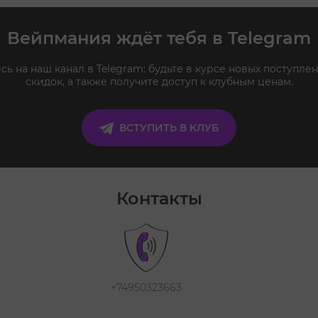
Вейпмания ждёт тебя в Telegram
ь на наш канал в Telegram: будьте в курсе новых поступлен
скидок, а также получите доступ к клубным ценам.
ВСТУПИТЬ В КЛУБ
Контакты
+74950323663