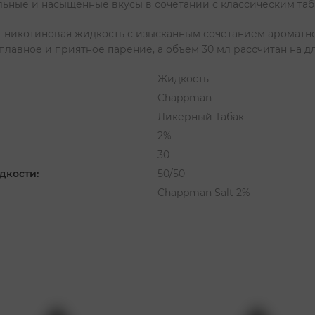
льные и насыщенные вкусы в сочетании с классическим та
– никотиновая жидкость с изысканным сочетанием ароматног
лавное и приятное парение, а объем 30 мл рассчитан на д
Жидкость
Chappman
Ликерный Табак
2%
30
дкости:
50/50
Chappman Salt 2%