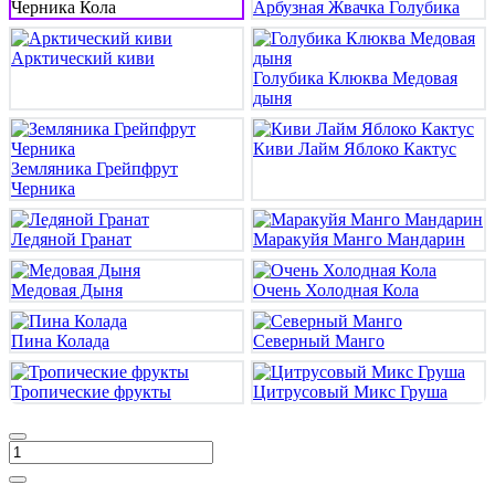
Черника Кола
Арбузная Жвачка Голубика
Арктический киви
Голубика Клюква Медовая
дыня
Киви Лайм Яблоко Кактус
Земляника Грейпфрут
Черника
Ледяной Гранат
Маракуйя Манго Мандарин
Медовая Дыня
Очень Холодная Кола
Пина Колада
Северный Манго
Тропические фрукты
Цитрусовый Микс Груша