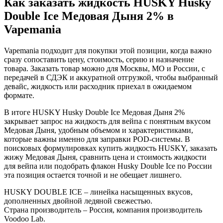
Как заказать жидкость HUSKY Husky
Double Ice Медовая Дыня 2% в
Vapemania
Vapemania подходит для покупки этой позиции, когда важно
сразу сопоставить цену, стоимость, серию и назначение
товара. Заказать товар можно для Москвы, МО и России, с
передачей в СДЭК и аккуратной отгрузкой, чтобы выбранный
девайс, жидкость или расходник приехал в ожидаемом
формате.
В итоге HUSKY Husky Double Ice Медовая Дыня 2%
закрывает запрос на жидкость для вейпа с понятным вкусом
Медовая Дыня, удобным объемом и характеристиками,
которые важны именно для заправки POD-системы. В
поисковых формулировках купить жидкость HUSKY, заказать
жижу Медовая Дыня, сравнить цена и стоимость жидкости
для вейпа или подобрать флакон Husky Double Ice по России
эта позиция остается точной и не обещает лишнего.
HUSKY DOUBLE ICE – линейка насыщенных вкусов,
дополненных двойной ледяной свежестью.
Страна производитель – Россия, компания производитель
Voodoo Lab.