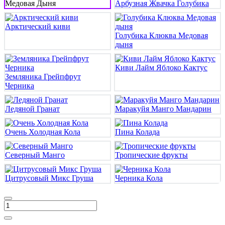
Медовая Дыня
Арбузная Жвачка Голубика
Арктический киви
Голубика Клюква Медовая
дыня
Киви Лайм Яблоко Кактус
Земляника Грейпфрут
Черника
Ледяной Гранат
Маракуйя Манго Мандарин
Очень Холодная Кола
Пина Колада
Северный Манго
Тропические фрукты
Цитрусовый Микс Груша
Черника Кола