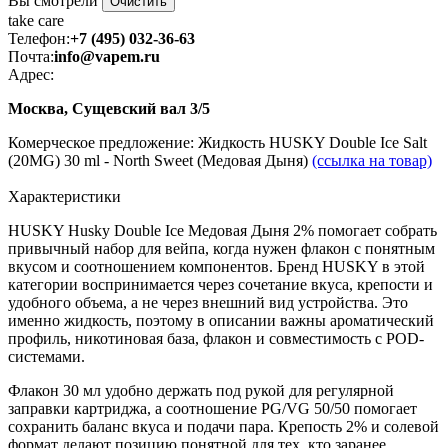
Вы смотрели
Очистить
take
care
Телефон:
+7 (495) 032-36-63
Почта:
info@vapem.ru
Адрес:
Москва, Сущевский вал 3/5
Комерческое предложение: Жидкость HUSKY Double Ice Salt
(20MG) 30 ml - North Sweet (Медовая Дыня)
(ссылка на товар)
Характеристики
HUSKY Husky Double Ice Медовая Дыня 2% помогает собрать
привычный набор для вейпа, когда нужен флакон с понятным
вкусом и соотношением компонентов. Бренд HUSKY в этой
категории воспринимается через сочетание вкуса, крепости и
удобного объема, а не через внешний вид устройства. Это
именно жидкость, поэтому в описании важны ароматический
профиль, никотиновая база, флакон и совместимость с POD-
системами.
Флакон 30 мл удобно держать под рукой для регулярной
заправки картриджа, а соотношение PG/VG 50/50 помогает
сохранить баланс вкуса и подачи пара. Крепость 2% и солевой
формат делают позицию понятной для тех, кто заранее