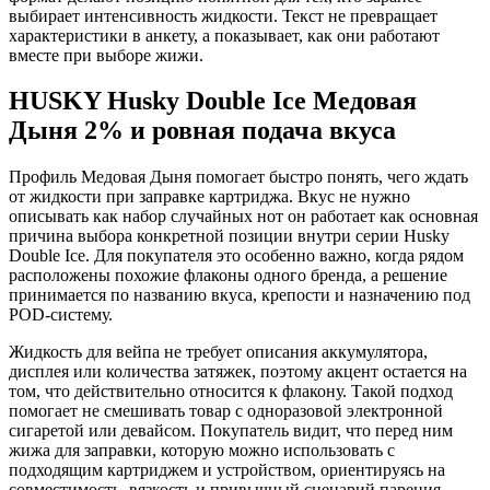
выбирает интенсивность жидкости. Текст не превращает
характеристики в анкету, а показывает, как они работают
вместе при выборе жижи.
HUSKY Husky Double Ice Медовая
Дыня 2% и ровная подача вкуса
Профиль Медовая Дыня помогает быстро понять, чего ждать
от жидкости при заправке картриджа. Вкус не нужно
описывать как набор случайных нот он работает как основная
причина выбора конкретной позиции внутри серии Husky
Double Ice. Для покупателя это особенно важно, когда рядом
расположены похожие флаконы одного бренда, а решение
принимается по названию вкуса, крепости и назначению под
POD-систему.
Жидкость для вейпа не требует описания аккумулятора,
дисплея или количества затяжек, поэтому акцент остается на
том, что действительно относится к флакону. Такой подход
помогает не смешивать товар с одноразовой электронной
сигаретой или девайсом. Покупатель видит, что перед ним
жижа для заправки, которую можно использовать с
подходящим картриджем и устройством, ориентируясь на
совместимость, вязкость и привычный сценарий парения.