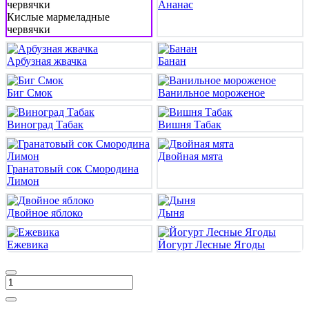
Ананас
Кислые мармеладные
червячки
Арбузная жвачка
Банан
Биг Смок
Ванильное мороженое
Виноград Табак
Вишня Табак
Двойная мята
Гранатовый сок Смородина
Лимон
Двойное яблоко
Дыня
Ежевика
Йогурт Лесные Ягоды