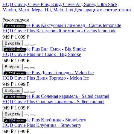
HQD Cuvie, Cuvie Plus, King, Cuvie Аir, Super, Ultra Stick,
Maxim, Махх, Mega, Hit, Меlо, Lux Декларация о соответствии
Рекомендуем
до 1200 затяжек
HQD Cuvie Plus Кактусовый лимонад - Cactus lemonade
949 ₽
1 099 ₽
Выбрать
до 1200 затяжек
HQD Cuvie Plus Биг Смок - Big Smoke
949 ₽
1 099 ₽
Выбрать
до 1200 затяжек
HQD Cuvie Plus Дыня Торпедо - Melon Ice
949 ₽
1 099 ₽
Выбрать
до 1200 затяжек
HQD Cuvie Plus Соленая карамель - Salted caramel
949 ₽
1 099 ₽
Выбрать
до 1200 затяжек
HQD Cuvie Plus Клубника - Strawberry
949 ₽
1 099 ₽