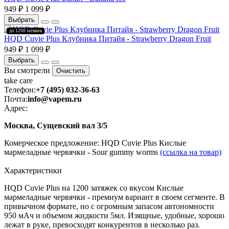
949 ₽
1 099 ₽
Выбрать
до 1200 затяжек
HQD Cuvie Plus Клубника Питайя - Strawberry Dragon Fruit
949 ₽
1 099 ₽
Выбрать
Вы смотрели
Очистить
take
care
Телефон:
+7 (495) 032-36-63
Почта:
info@vapem.ru
Адрес:
Москва, Сущевский вал 3/5
Комерческое предложение: HQD Cuvie Plus Кислые
мармеладные червячки - Sour gummy worms
(ссылка на товар)
Характеристики
HQD Cuvie Plus на 1200 затяжек со вкусом Кислые
мармеладные червячки - премиум вариант в своем сегменте. В
привычном формате, но с огромным запасом автономности
950 мАч и объемом жидкости 5мл. Изящные, удобные, хорошо
лежат в руке, превосходят конкурентов в несколько раз.