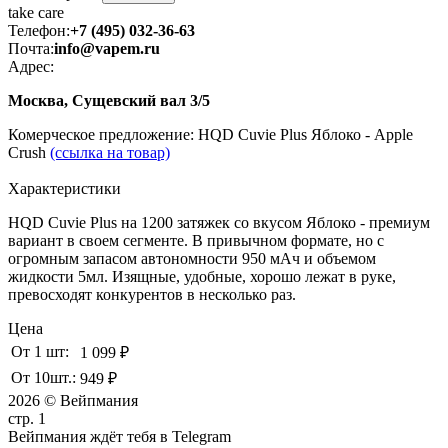
take
care
Телефон:
+7 (495) 032-36-63
Почта:
info@vapem.ru
Адрес:
Москва, Сущевский вал 3/5
Комерческое предложение: HQD Cuvie Plus Яблоко - Apple
Crush
(ссылка на товар)
Характеристики
HQD Cuvie Plus на 1200 затяжек со вкусом Яблоко - премиум
вариант в своем сегменте. В привычном формате, но с
огромным запасом автономности 950 мАч и объемом
жидкости 5мл. Изящные, удобные, хорошо лежат в руке,
превосходят конкурентов в несколько раз.
Цена
От 1 шт:
1 099 ₽
От 10шт.:
949 ₽
2026 © Вейпмания
стр. 1
Вейпмания ждёт тебя в Telegram