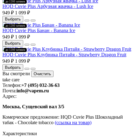
до 1200 затяжек
HQD Cuvie Plus Арбузная жвачка - Lush Ice
949 ₽
1 099 ₽
Выбрать
до 1200 затяжек
HQD Cuvie Plus Банан - Banana Ice
949 ₽
1 099 ₽
Выбрать
до 1200 затяжек
HQD Cuvie Plus Клубника Питайя - Strawberry Dragon Fruit
949 ₽
1 099 ₽
Выбрать
Вы смотрели
Очистить
take
care
Телефон:
+7 (495) 032-36-63
Почта:
info@vapem.ru
Адрес:
Москва, Сущевский вал 3/5
Комерческое предложение: HQD Cuvie Plus Шоколадный
табак - Chocolate tobacco
(ссылка на товар)
Характеристики