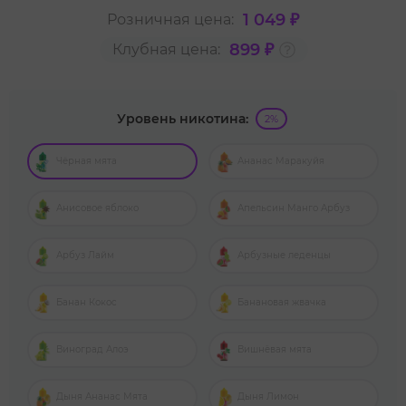
1 049 ₽
Розничная цена:
899 ₽
Клубная цена:
Уровень никотина:
2%
Чёрная мята
Ананас Маракуйя
Анисовое яблоко
Апельсин Манго Арбуз
Арбуз Лайм
Арбузные леденцы
Банан Кокос
Банановая жвачка
Виноград Алоэ
Вишнёвая мята
Дыня Ананас Мята
Дыня Лимон