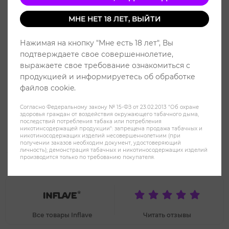
МНЕ НЕТ 18 ЛЕТ, ВЫЙТИ
Нажимая на кнопку "Мне есть 18 лет", Вы
подтверждаете свое совершеннолетие,
выражаете свое требование ознакомиться с
продукцией и информируетесь об обработке
файлов cookie.
Согласно Федеральному закону № 15-ФЗ от 23.02.2013 "Об охране
здоровья граждан от воздействия окружающего табачного дыма,
последствий потребления табака или потребления
никотинсодержащей продукции": запрещена продажа табачных и
никотиносодержащих изделий несовершеннолетним (при
получении заказов необходим документ, удостоверяющий
Жидкость INFLAVE Bubble Salt 2%
личность); демонстрация табачных и никотиносодержащих изделий
производится только по требованию покупателя.
30 ml - Чёрная мята
Все товары Inflave
Читать отзывы