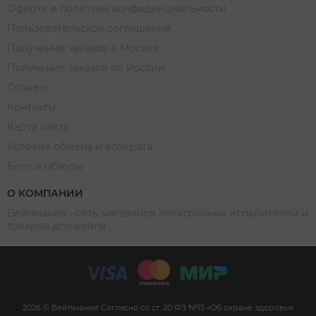
Оферта и политика конфиденциальности
Пользовательское соглашение
Получение заказов в Москве
Получение заказов по России
Отзывы
Контакты
Карта сайта
Условия обмена и возврата
Блог и обзоры
О КОМПАНИИ
Вейпмания - сеть магазинов электронных испарителей и
товаров для вейпа
2026 © Вейпмания Согласно со ст. 20 ФЗ №15 «Об охране здоровья