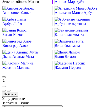
Зеленое яблоко Манго
Ананас Маракуйя
Анисовое яблоко
Апельсин Манго Арбуз
Арбуз Лайм
Арбузные леденцы
Банан Кокос
Банановая жвачка
Виноград Алоэ
Вишнёвая мята
Дыня Ананас Мята
Дыня Лимон
Жасмин Малина
Жасмин Персик
Выбрать
Хочу дешевле
Забрать в 1 клик