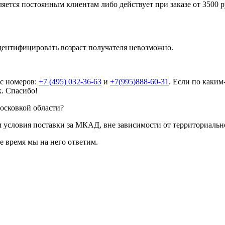
яется постоянным клиентам либо действует при заказе от 3500 ру
дентифицировать возраст получателя невозможно.
 с номеров:
+7 (495) 032-36-63
и
+7(995)888-60-31
. Если по каким
к. Спасибо!
Московкой области?
 условия поставки за МКАД, вне зависимости от территориальн
е время мы на него ответим.