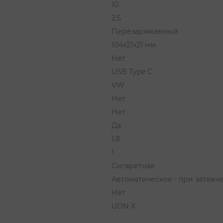
10
2.5
Перезаряжаемый
104х21х21 мм
Нет
USB Type C
VW
Нет
Нет
Да
1.8
1
Сигаретная
Автоматическое - при затяжк
Нет
UDN-X