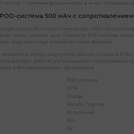
D-систему с понятным функционалом, а не как громоздкий д
 POD-система 500 мАч с сопротивлением 
нужную версию без лишнего поиска udn-x 500 mah pod orang
учат купить, заказать, цена, стоимость, POD-система, девай
акам чаще всего ищут устройство такого формата.
омпактный корпус, аккумулятор 500 мАч, мощность 10 Вт, U
тема выглядит уместно для ежедневного использования, по
рузкой и без перегруженного функционала.
POD-системы
UDN
Orange
Металл, Пластик
Встроенный
500
35