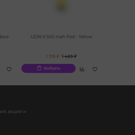
nbow
UDN-X 500 mah Pod - Yellow
UDN-X 500 
1 319 ₽
1 469 ₽
1
Выбрать
Вы
ий, акций и