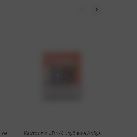
ное
Картридж UDN-X Клубника Арбуз
Картридж U