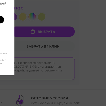
ашей
т:
Orange
И
ВЫБРАТЬ
ЗАБРАТЬ В 1 КЛИК
бления
яющий
 характер и не является рекламой. В
 по
ом от 23.02.2013 № 15-ФЗ дистанционная
укции, устройств для её потребления и
ОПТОВЫЕ УСЛОВИЯ
ма
есть мелкий и крупный опт