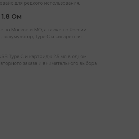
евайс для редкого использования.
1.8 Ом
e по Москве и МО, а также по России
с, аккумулятор, Type-C и сигаретная
SB Type C и картридж 2.5 мл в одном
вторного заказа и внимательного выбора