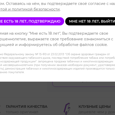
ом. Оставаясь на нём, вы подтверждаете своё согласие с н
Цве
той и политикой безопасности
.
Е ЕСТЬ 18 ЛЕТ, ПОДТВЕРЖДАЮ
МНЕ НЕТ 18 ЛЕТ, ВЫЙТ
мая на кнопку "Мне есть 18 лет", Вы подтверждаете свое
ршеннолетие, выражаете свое требование ознакомиться с
укцией и информируетесь об обработке файлов cookie.
ХОЧУ ДЕШЕВЛЕ
но Федеральному закону № 15-ФЗ от 23.02.2013 "Об охране здоровья граждан от
ствия окружающего табачного дыма, последствий потребления табака или потре
инсодержащей продукции": запрещена продажа табачных и никотиносодержащих
й несовершеннолетним (при получении заказов необходим документ, удостовер
18+. Информация носит справочный
ть); демонстрация табачных и никотиносодержащих изделий производится только
соответствии с Федеральным закон
анию покупателя.
продажа никотиносодержащей прод
кальянов не осуществляется.
ГАРАНТИЯ КАЧЕСТВА
КЛУБНЫЕ ЦЕНЫ
только оригинал
дешевле чем у до