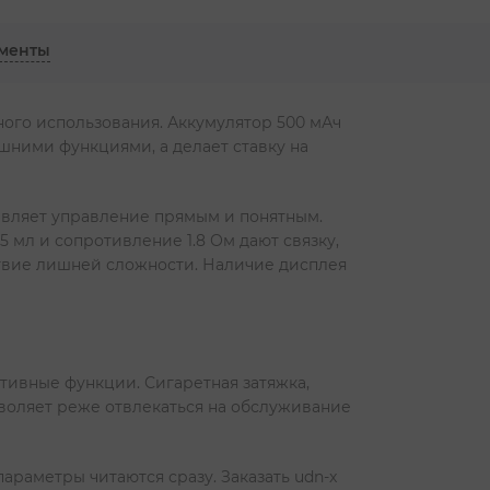
менты
ного использования. Аккумулятор 500 мАч
шними функциями, а делает ставку на
авляет управление прямым и понятным.
 мл и сопротивление 1.8 Ом дают связку,
тствие лишней сложности. Наличие дисплея
тивные функции. Сигаретная затяжка,
зволяет реже отвлекаться на обслуживание
араметры читаются сразу. Заказать udn-x