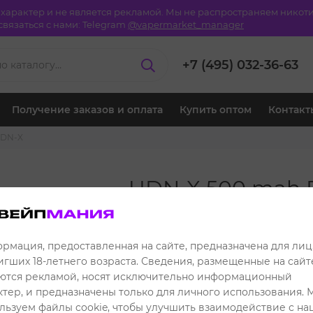
й характер и не является рекламой. Мы не распространяем ник
вязаться с нами:
Telegram
@vapermarket_manager
+7 (495) 032-36-63
Получение заказов и оплата
Купить оптом
Контакт
DN-X
UDN-X 500 mah P
Orange
1 469 ₽
Розничная цена:
рмация, предоставленная на сайте, предназначена для лиц
игших 18-летнего возраста. Сведения, размещенные на сайте
1 319 ₽
Клубная цена:
ются рекламой, носят исключительно информационный
ктер, и предназначены только для личного использования. 
Читать отзывы
льзуем файлы cookie, чтобы улучшить взаимодействие с н