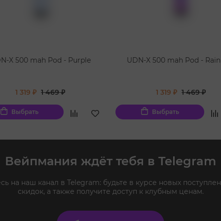
N-X 500 mah Pod - Purple
UDN-X 500 mah Pod - Rai
1 319 ₽
1 469 ₽
1 319 ₽
1 469 ₽
Выбрать
Выбрать
Вейпмания ждёт тебя в Telegram
ь на наш канал в Telegram: будьте в курсе новых поступлен
скидок, а также получите доступ к клубным ценам.