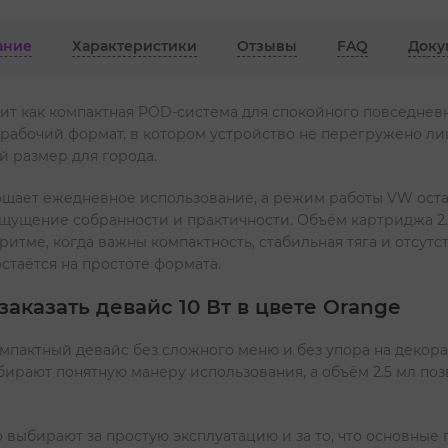
ание
Характеристики
Отзывы
FAQ
Доку
ит как компактная POD-система для спокойного повседнев
рабочий формат, в котором устройство не перегружено ли
й размер для города.
ощает ежедневное использование, а режим работы VW ост
ощущение собранности и практичности. Объём картриджа 2.5
ритме, когда важны компактность, стабильная тяга и отсу
остаётся на простоте формата.
аказать девайс 10 Вт в цвете Orange
омпактный девайс без сложного меню и без упора на декора
обирают понятную манеру использования, а объём 2.5 мл по
выбирают за простую эксплуатацию и за то, что основные п