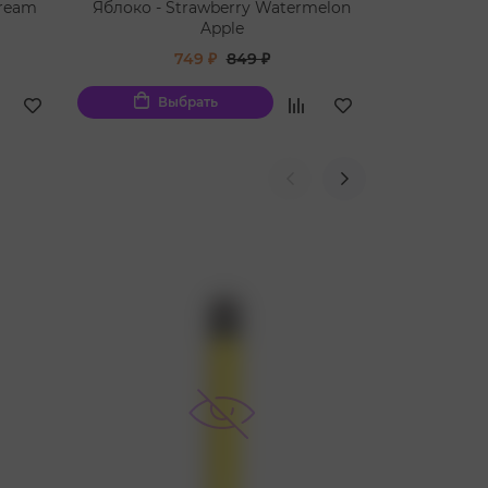
ce Cream
Яблоко - Strawberry Watermelon
R
Apple
749 ₽
849 ₽
Выбрать
Вы