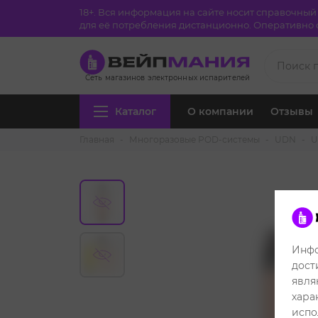
18+. Вся информация на сайте носит справочны
для её потребления дистанционно. Оперативно с
Сеть магазинов электронных испарителей
Каталог
О компании
Отзывы
Главная
Многоразовые POD-системы
UDN
U
Инфо
дост
явля
хара
испо