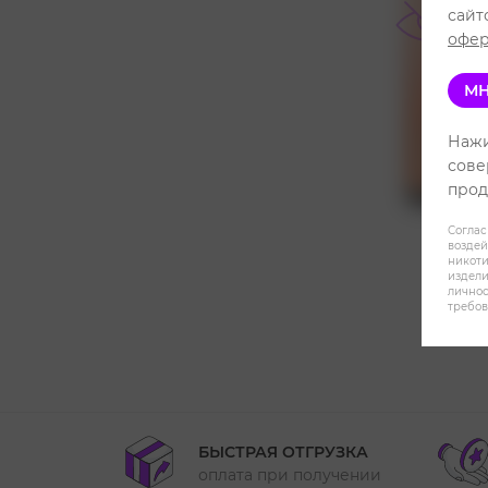
сайт
офер
МН
Нажи
сове
прод
Соглас
воздей
никот
издели
личнос
требов
БЫСТРАЯ ОТГРУЗКА
оплата при получении