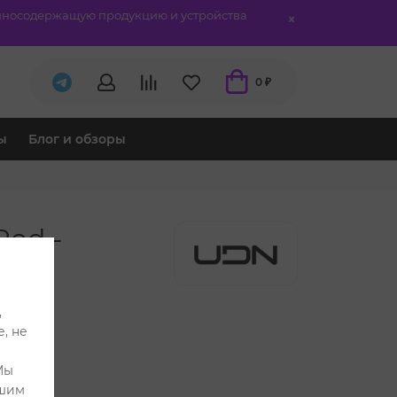
отиносодержащую продукцию и устройства
0 ₽
ы
Блог и обзоры
od -
,
, не
Мы
ашим