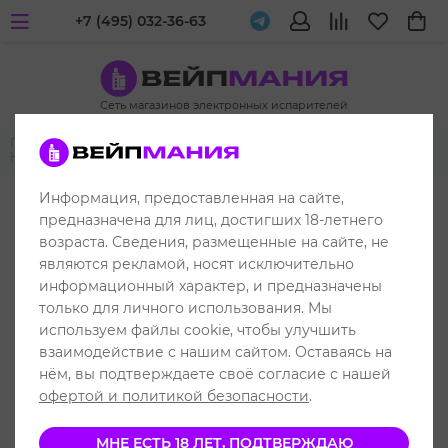
+7 (495) 032-36-63
Сеть магазинов электронных испарителей
Главная
Жидкости для вейпа и электронных испарителей
Husky
Husky Salt (Malasian)
Информация, предоставленная на сайте,
РАСПРОДАЖА
предназначена для лиц, достигших 18-летнего
возраста. Сведения, размещенные на сайте, не
являются рекламой, носят исключительно
информационный характер, и предназначены
только для личного использования. Мы
используем файлы cookie, чтобы улучшить
взаимодействие с нашим сайтом. Оставаясь на
нём, вы подтверждаете своё согласие с нашей
офертой и политикой безопасности
.
МНЕ ЕСТЬ 18 ЛЕТ, ПОДТВЕРЖДАЮ