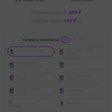
Все товары HUSKY
Читать отзывы
499 ₽
Розничная цена:
449 ₽
Клубная цена:
Уровень никотина:
2%
2% ULTRA
Ананас, Манго, Дыня,
Киви Апельсин Арбуз
Холодок
Апельсин, Лимон,
Волчья Ягода
Грейпфрут, Холодок
Жвачка, Арбуз, Ментол,
Киви, Клубника, Мята,
Холодок
Холодок
Клубника, Малина,
Ледяная Хвоя
Холодок
Лесные ягоды
Лимонный пирог