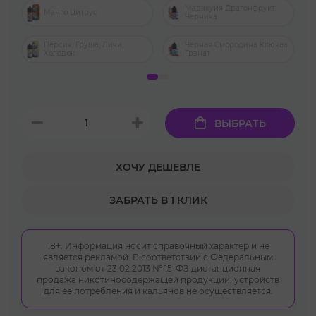
Маракуйя Драгонфрукт
Манго Цитрус
Черника
Персик, Груша, Личи,
Черная Смородина Клюква
Холодок
Гранат
ВЫБРАТЬ
ХОЧУ ДЕШЕВЛЕ
ЗАБРАТЬ В 1 КЛИК
18+. Информация носит справочный характер и не
является рекламой. В соответствии с Федеральным
законом от 23.02.2013 № 15-ФЗ дистанционная
продажа никотиносодержащей продукции, устройств
для её потребления и кальянов не осуществляется.