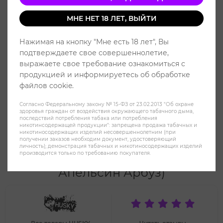
МНЕ НЕТ 18 ЛЕТ, ВЫЙТИ
Нажимая на кнопку "Мне есть 18 лет", Вы
подтверждаете свое совершеннолетие,
выражаете свое требование ознакомиться с
продукцией и информируетесь об обработке
файлов cookie.
Согласно Федеральному закону № 15-ФЗ от 23.02.2013 "Об охране
здоровья граждан от воздействия окружающего табачного дыма,
последствий потребления табака или потребления
никотинсодержащей продукции": запрещена продажа табачных и
никотиносодержащих изделий несовершеннолетним (при
получении заказов необходим документ, удостоверяющий
Жидкость HUSKY Malaysian Salt
личность); демонстрация табачных и никотиносодержащих изделий
производится только по требованию покупателя.
(20MG) 30 ml - Miri (Киви
Апельсин Арбуз)