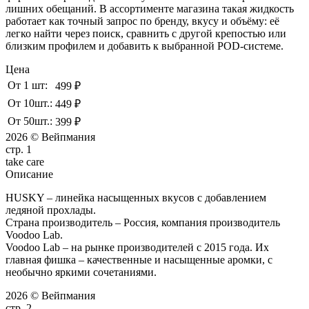
лишних обещаний. В ассортименте магазина такая жидкость
работает как точный запрос по бренду, вкусу и объёму: её
легко найти через поиск, сравнить с другой крепостью или
близким профилем и добавить к выбранной POD-системе.
Цена
От 1 шт:
499 ₽
От 10шт.:
449 ₽
От 50шт.:
399 ₽
2026 © Вейпмания
стр. 1
take
care
Описание
HUSKY – линейка насыщенных вкусов с добавлением
ледяной прохлады.
Страна производитель – Россия, компания производитель
Voodoo Lab.
Voodoo Lab – на рынке производителей с 2015 года. Их
главная фишка – качественные и насыщенные аромки, с
необычно яркими сочетаниями.
2026 © Вейпмания
стр. 2