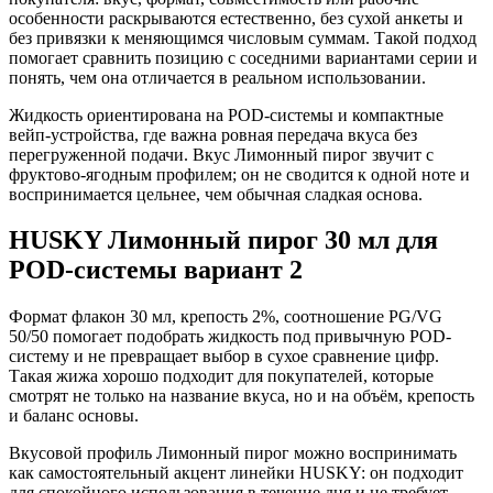
особенности раскрываются естественно, без сухой анкеты и
без привязки к меняющимся числовым суммам. Такой подход
помогает сравнить позицию с соседними вариантами серии и
понять, чем она отличается в реальном использовании.
Жидкость ориентирована на POD-системы и компактные
вейп-устройства, где важна ровная передача вкуса без
перегруженной подачи. Вкус Лимонный пирог звучит с
фруктово-ягодным профилем; он не сводится к одной ноте и
воспринимается цельнее, чем обычная сладкая основа.
HUSKY Лимонный пирог 30 мл для
POD-системы вариант 2
Формат флакон 30 мл, крепость 2%, соотношение PG/VG
50/50 помогает подобрать жидкость под привычную POD-
систему и не превращает выбор в сухое сравнение цифр.
Такая жижа хорошо подходит для покупателей, которые
смотрят не только на название вкуса, но и на объём, крепость
и баланс основы.
Вкусовой профиль Лимонный пирог можно воспринимать
как самостоятельный акцент линейки HUSKY: он подходит
для спокойного использования в течение дня и не требует