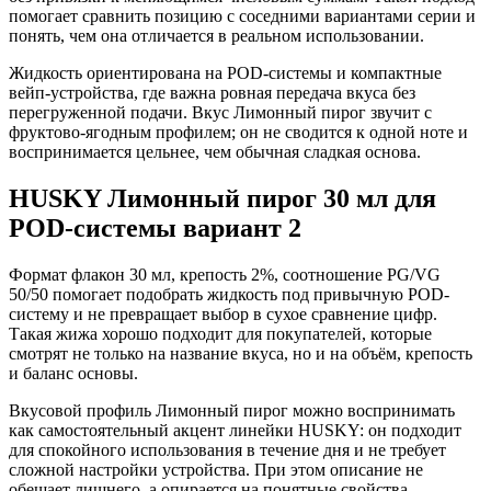
помогает сравнить позицию с соседними вариантами серии и
понять, чем она отличается в реальном использовании.
Жидкость ориентирована на POD-системы и компактные
вейп-устройства, где важна ровная передача вкуса без
перегруженной подачи. Вкус Лимонный пирог звучит с
фруктово-ягодным профилем; он не сводится к одной ноте и
воспринимается цельнее, чем обычная сладкая основа.
HUSKY Лимонный пирог 30 мл для
POD-системы вариант 2
Формат флакон 30 мл, крепость 2%, соотношение PG/VG
50/50 помогает подобрать жидкость под привычную POD-
систему и не превращает выбор в сухое сравнение цифр.
Такая жижа хорошо подходит для покупателей, которые
смотрят не только на название вкуса, но и на объём, крепость
и баланс основы.
Вкусовой профиль Лимонный пирог можно воспринимать
как самостоятельный акцент линейки HUSKY: он подходит
для спокойного использования в течение дня и не требует
сложной настройки устройства. При этом описание не
обещает лишнего, а опирается на понятные свойства