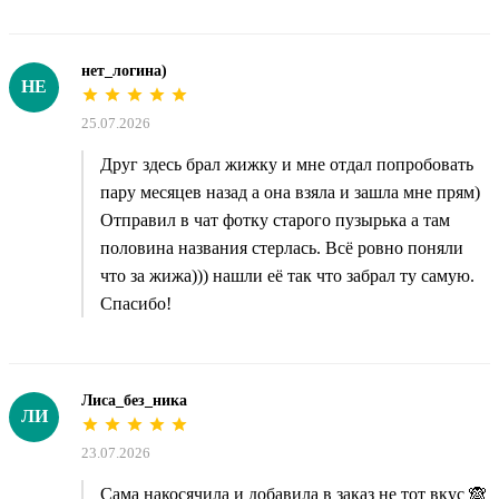
нет_логина)
НЕ
25.07.2026
Друг здесь брал жижку и мне отдал попробовать
пару месяцев назад а она взяла и зашла мне прям)
Отправил в чат фотку старого пузырька а там
половина названия стерлась. Всё ровно поняли
что за жижа))) нашли её так что забрал ту самую.
Спасибо!
Лиса_без_ника
ЛИ
23.07.2026
Сама накосячила и добавила в заказ не тот вкус 🙈