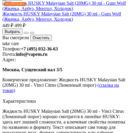
РАСПРОДАЖА
Жидкость HUSKY Malaysian Salt (20MG) 30 ml - Gum Wolf
(Жвачка, Арбуз, Ментол, Холодок)
449 ₽
499 ₽
Выбрать
Вы смотрели
Очистить
take
care
Телефон:
+7 (495) 032-36-63
Почта:
info@vapem.ru
Адрес:
Москва, Сущевский вал 3/5
Комерческое предложение: Жидкость HUSKY Malaysian Salt
(20MG) 30 ml - Vinci Citrus (Лимонный пирог)
(ссылка на
товар)
Характеристики
Жидкость HUSKY Malaysian Salt (20MG) 30 ml - Vinci Citrus
(Лимонный пирог) хорошо смотрится в линейке HUSKY:
здесь нет лишней сложности, а ключевые свойства понятны
по названию и формату. Текст описывает сам товар для
покупателя: вкус, формат, совместимость или рабочие