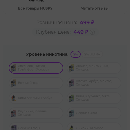
Все товары HUSKY
Читать отзывы
499 ₽
Розничная цена:
449 ₽
Клубная цена:
Уровень никотина:
2%
2% ULTRA
Апельсин, Лимон,
Ананас, Манго, Дыня,
Грейпфрут, Холодок
Холодок
Жвачка, Арбуз, Ментол,
Волчья Ягода
Холодок
Киви, Клубника, Мята,
Киви Апельсин Арбуз
Холодок
Клубника, Малина,
Ледяная Хвоя
Холодок
Лесные ягоды
Лимонный пирог