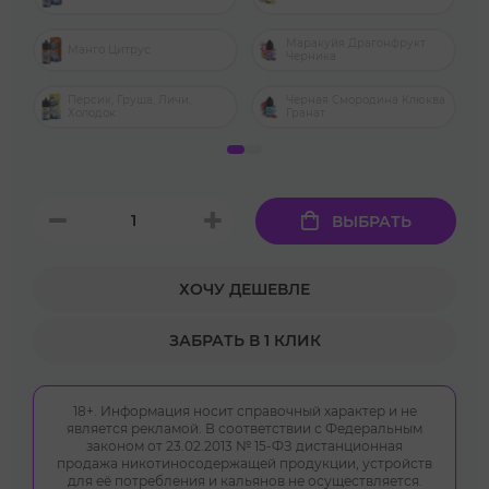
Маракуйя Драгонфрукт
Манго Цитрус
Черника
Персик, Груша, Личи,
Черная Смородина Клюква
Холодок
Гранат
ВЫБРАТЬ
ХОЧУ ДЕШЕВЛЕ
ЗАБРАТЬ В 1 КЛИК
18+. Информация носит справочный характер и не
является рекламой. В соответствии с Федеральным
законом от 23.02.2013 № 15-ФЗ дистанционная
продажа никотиносодержащей продукции, устройств
для её потребления и кальянов не осуществляется.