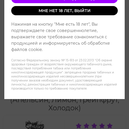
МНЕ НЕТ 18 ЛЕТ, ВЫЙТИ
Нажимая на кнопку "Мне есть 18 лет", Вы
подтверждаете свое совершеннолетие,
выражаете свое требование ознакомиться с
продукцией и информируетесь об обработке
файлов cookie.
Согласно Федеральному закону № 15-ФЗ от 23.02.2013 "Об охране
здоровья граждан от воздействия окружающего табачного дыма,
последствий потребления табака или потребления
никотинсодержащей продукции": запрещена продажа табачных и
никотиносодержащих изделий несовершеннолетним (при
получении заказов необходим документ, удостоверяющий
Жидкость HUSKY Malaysian Salt
личность); демонстрация табачных и никотиносодержащих изделий
производится только по требованию покупателя.
(20MG) 30 ml - Lemon Flock
(Апельсин, Лимон, Грейпфрут,
Холодок)