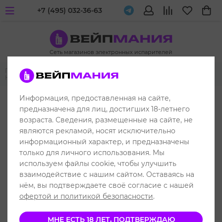
+7 (495) 032-36-63
Сеть магазинов электронных испарителей
Главная
Жидкости для вейпа и электронных испарителей
Husky
Husky Salt (Malasian)
Информация, предоставленная на сайте,
РАСПРОДАЖА
предназначена для лиц, достигших 18-летнего
возраста. Сведения, размещенные на сайте, не
являются рекламой, носят исключительно
информационный характер, и предназначены
только для личного использования. Мы
используем файлы cookie, чтобы улучшить
взаимодействие с нашим сайтом. Оставаясь на
нём, вы подтверждаете своё согласие с нашей
офертой и политикой безопасности
.
МНЕ ЕСТЬ 18 ЛЕТ, ПОДТВЕРЖДАЮ