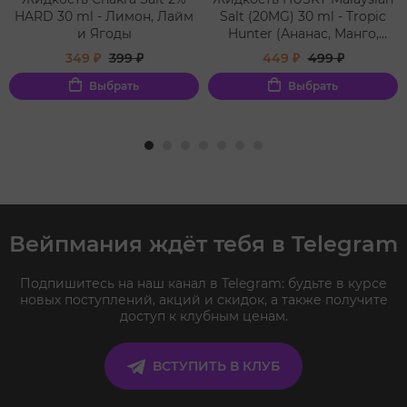
HARD 30 ml - Лимон, Лайм
Salt (20MG) 30 ml - Tropic
и Ягоды
Hunter (Ананас, Манго,
Дыня, Холодок)
349 ₽
399 ₽
449 ₽
499 ₽
Выбрать
Выбрать
Вейпмания ждёт тебя в Telegram
Подпишитесь на наш канал в Telegram: будьте в курсе
новых поступлений, акций и скидок, а также получите
доступ к клубным ценам.
ВСТУПИТЬ В КЛУБ